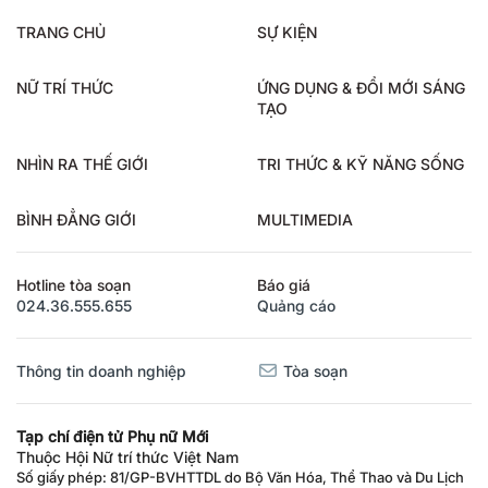
TRANG CHỦ
SỰ KIỆN
NỮ TRÍ THỨC
ỨNG DỤNG & ĐỔI MỚI SÁNG
TẠO
NHÌN RA THẾ GIỚI
TRI THỨC & KỸ NĂNG SỐNG
BÌNH ĐẲNG GIỚI
MULTIMEDIA
Hotline tòa soạn
Báo giá
024.36.555.655
Quảng cáo
Thông tin doanh nghiệp
Tòa soạn
Tạp chí điện tử Phụ nữ Mới
Thuộc Hội Nữ trí thức Việt Nam
Số giấy phép: 81/GP-BVHTTDL do Bộ Văn Hóa, Thể Thao và Du Lịch