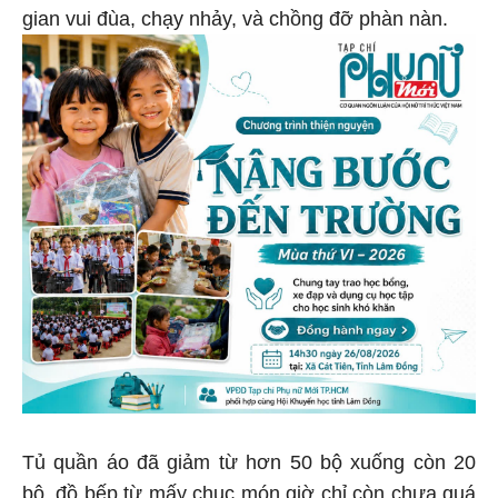
gian vui đùa, chạy nhảy, và chồng đỡ phàn nàn.
Tủ quần áo đã giảm từ hơn 50 bộ xuống còn 20
bộ, đồ bếp từ mấy chục món giờ chỉ còn chưa quá