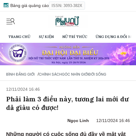
Bảng giá quảng cáo
ISSN: 3093-382X
TRANG CHỦ
SỰ KIỆN
NỮ TRÍ THỨC
ỨNG DỤNG & ĐỔI MỚI
/
BÌNH ĐẲNG GIỚI
CHÍNH SÁCH
GÓC NHÌN GIỚI
ĐỜI SỐNG
12/11/2024 16:46
Phải làm 3 điều này, tương lai mới dư
dả giàu có được!
Ngọc Linh
12/11/2024 16:46
Những người có cuộc sống đủ đầy về mặt vật