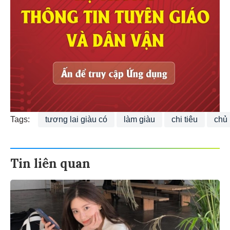
Tags:
tương lai giàu có
làm giàu
chi tiêu
chủ 
Tin liên quan