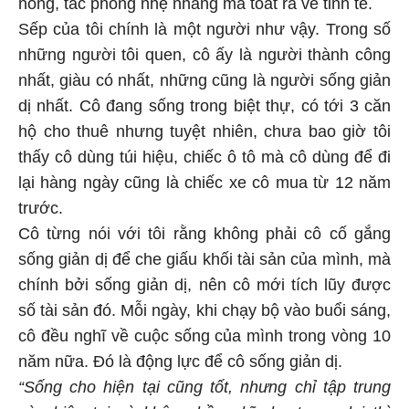
nóng, tác phong nhẹ nhàng mà toát ra vẻ tinh tế.
Sếp của tôi chính là một người như vậy. Trong số
những người tôi quen, cô ấy là người thành công
nhất, giàu có nhất, những cũng là người sống giản
dị nhất. Cô đang sống trong biệt thự, có tới 3 căn
hộ cho thuê nhưng tuyệt nhiên, chưa bao giờ tôi
thấy cô dùng túi hiệu, chiếc ô tô mà cô dùng để đi
lại hàng ngày cũng là chiếc xe cô mua từ 12 năm
trước.
Cô từng nói với tôi rằng không phải cô cố gắng
sống giản dị để che giấu khối tài sản của mình, mà
chính bởi sống giản dị, nên cô mới tích lũy được
số tài sản đó. Mỗi ngày, khi chạy bộ vào buổi sáng,
cô đều nghĩ về cuộc sống của mình trong vòng 10
năm nữa. Đó là động lực để cô sống giản dị.
“Sống cho hiện tại cũng tốt, nhưng chỉ tập trung