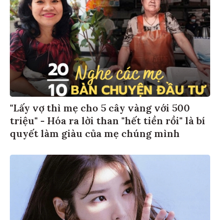
"Lấy vợ thì mẹ cho 5 cây vàng với 500
triệu" - Hóa ra lời than "hết tiền rồi" là bí
quyết làm giàu của mẹ chúng mình