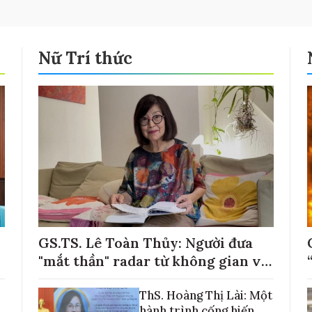
Nữ Trí thức
GS.TS. Lê Toàn Thủy: Người đưa
"mắt thần" radar từ không gian về
với những cánh đồng lúa Việt Nam
ThS. Hoàng Thị Lài: Một
hành trình cống hiến,