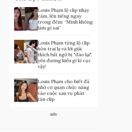
Louis Phạm lộ clip nhạy
cảm, lên tiếng ngay
trong đêm: “Mình không
làm gì sai”
Louis Phạm từng lộ clip
hôn trai lạ và lời giải
thích bất ngờ bị "đào lại",
yêu đương kiểu gì kì cục
vậy!
Louis Phạm cho biết đã
nhờ cơ quan chức năng
vào cuộc sau vụ phát
tán clip
ads