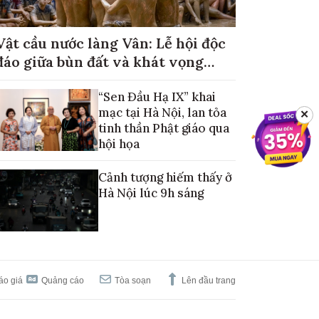
Vật cầu nước làng Vân: Lễ hội độc
đáo giữa bùn đất và khát vọng
mùa màng no đủ
“Sen Đầu Hạ IX” khai
mạc tại Hà Nội, lan tỏa
✕
tinh thần Phật giáo qua
hội họa
Cảnh tượng hiếm thấy ở
Hà Nội lúc 9h sáng
áo giá
Quảng cáo
Tòa soạn
Lên đầu trang