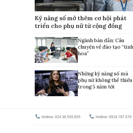
Kỹ năng số mở thêm cơ hội phát
triển cho phụ nữ từ cộng đồng
Ngành bán dẫn: Câu
chuyện về đào tạo “tin
hoa”
Những kỹ năng số mà
phụ nữ không thể thiếu
trong 5 năm tới
Hotline: 024.36.555.655
Hotline: 0919.797.579