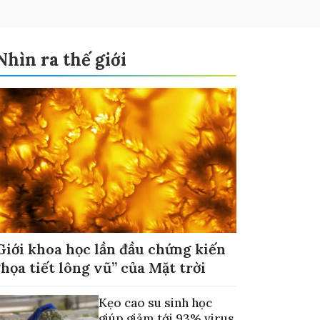
Nhìn ra thế giới
Giới khoa học lần đầu chứng kiến
“họa tiết lông vũ” của Mặt trời
Kẹo cao su sinh học
giúp giảm tới 93% virus