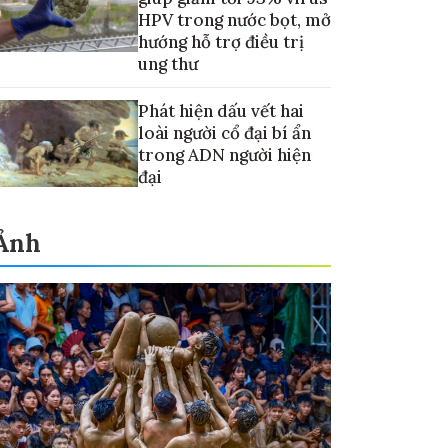
HPV trong nước bọt, mở
hướng hỗ trợ điều trị
ung thư
Phát hiện dấu vết hai
loài người cổ đại bí ẩn
trong ADN người hiện
đại
Ảnh