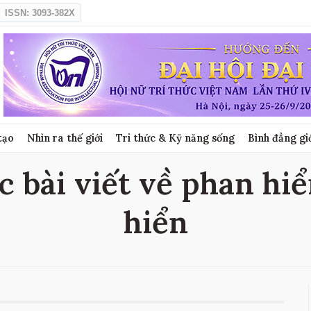
ISSN: 3093-382X
tạo
Nhìn ra thế giới
Tri thức & Kỹ năng sống
Bình đẳng gi
c bài viết về phan hiể
hiển