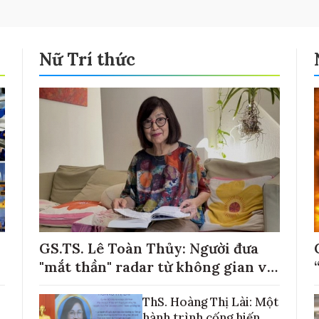
Nữ Trí thức
GS.TS. Lê Toàn Thủy: Người đưa
"mắt thần" radar từ không gian về
với những cánh đồng lúa Việt Nam
ThS. Hoàng Thị Lài: Một
hành trình cống hiến,