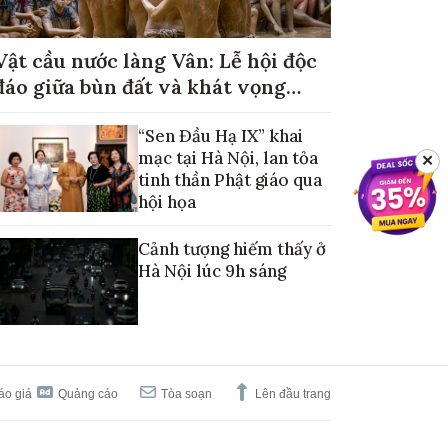
Vật cầu nước làng Vân: Lễ hội độc
đáo giữa bùn đất và khát vọng
mùa màng no đủ
“Sen Đầu Hạ IX” khai
mạc tại Hà Nội, lan tỏa
✕
tinh thần Phật giáo qua
hội họa
Cảnh tượng hiếm thấy ở
Hà Nội lúc 9h sáng
áo giá
Quảng cáo
Tòa soạn
Lên đầu trang