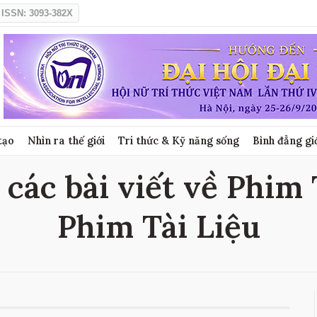
ISSN: 3093-382X
tạo
Nhìn ra thế giới
Tri thức & Kỹ năng sống
Bình đẳng gi
 các bài viết về Phim T
Phim Tài Liệu