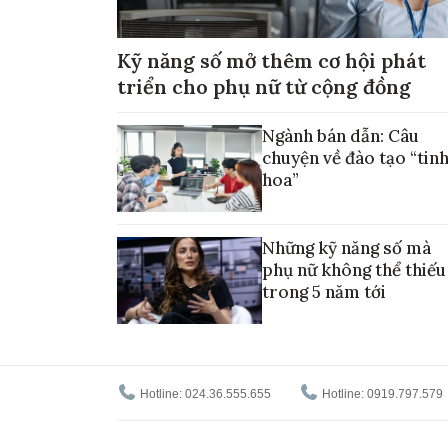
Kỹ năng số mở thêm cơ hội phát
triển cho phụ nữ từ cộng đồng
Ngành bán dẫn: Câu
chuyện về đào tạo “tin
hoa”
Những kỹ năng số mà
phụ nữ không thể thiếu
trong 5 năm tới
Hotline: 024.36.555.655
Hotline: 0919.797.579