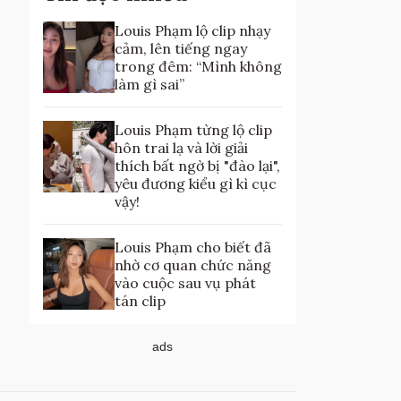
Louis Phạm lộ clip nhạy
cảm, lên tiếng ngay
trong đêm: “Mình không
làm gì sai”
Louis Phạm từng lộ clip
hôn trai lạ và lời giải
thích bất ngờ bị "đào lại",
yêu đương kiểu gì kì cục
vậy!
Louis Phạm cho biết đã
nhờ cơ quan chức năng
vào cuộc sau vụ phát
tán clip
ads