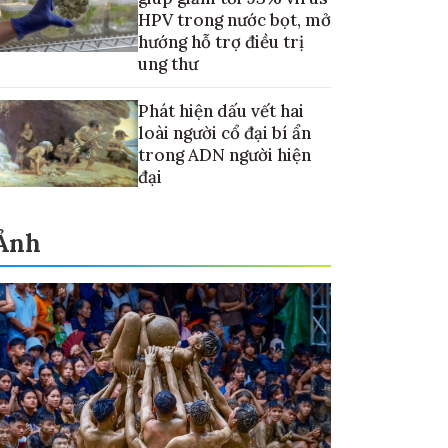
HPV trong nước bọt, mở
hướng hỗ trợ điều trị
ung thư
Phát hiện dấu vết hai
loài người cổ đại bí ẩn
trong ADN người hiện
đại
Ảnh