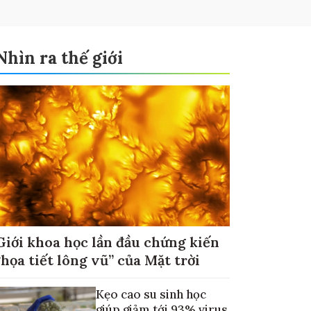
Nhìn ra thế giới
Giới khoa học lần đầu chứng kiến
“họa tiết lông vũ” của Mặt trời
Kẹo cao su sinh học
giúp giảm tới 93% virus