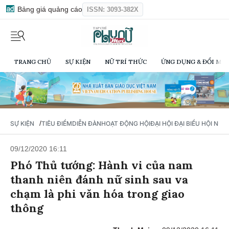
Bảng giá quảng cáo
ISSN: 3093-382X
TRANG CHỦ
SỰ KIỆN
NỮ TRÍ THỨC
ỨNG DỤNG & ĐỔI MỚI
/
SỰ KIỆN
TIÊU ĐIỂM
DIỄN ĐÀN
HOẠT ĐỘNG HỘI
ĐẠI HỘI ĐẠI BIỂU HỘI NỮ 
09/12/2020 16:11
Phó Thủ tướng: Hành vi của nam
thanh niên đánh nữ sinh sau va
chạm là phi văn hóa trong giao
thông