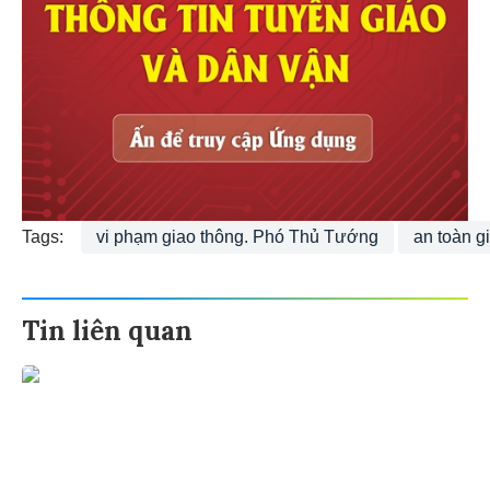
Tags:
vi phạm giao thông. Phó Thủ Tướng
an toàn g
Tin liên quan