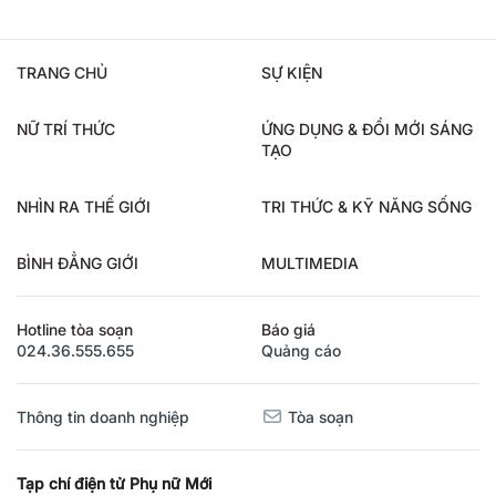
TRANG CHỦ
SỰ KIỆN
NỮ TRÍ THỨC
ỨNG DỤNG & ĐỔI MỚI SÁNG
TẠO
NHÌN RA THẾ GIỚI
TRI THỨC & KỸ NĂNG SỐNG
BÌNH ĐẲNG GIỚI
MULTIMEDIA
Hotline tòa soạn
Báo giá
024.36.555.655
Quảng cáo
Thông tin doanh nghiệp
Tòa soạn
Tạp chí điện tử Phụ nữ Mới