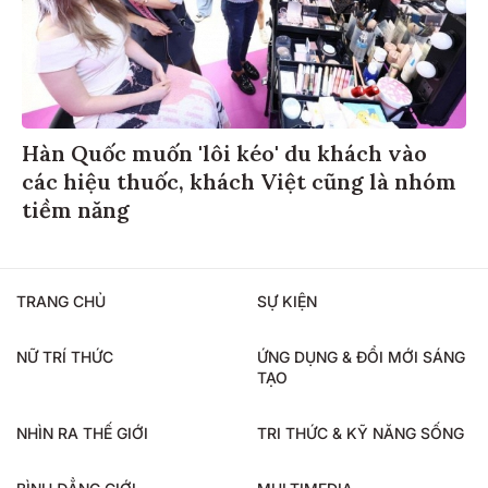
Hàn Quốc muốn 'lôi kéo' du khách vào
các hiệu thuốc, khách Việt cũng là nhóm
tiềm năng
TRANG CHỦ
SỰ KIỆN
NỮ TRÍ THỨC
ỨNG DỤNG & ĐỔI MỚI SÁNG
TẠO
NHÌN RA THẾ GIỚI
TRI THỨC & KỸ NĂNG SỐNG
BÌNH ĐẲNG GIỚI
MULTIMEDIA