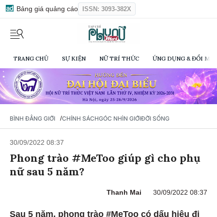
Bảng giá quảng cáo
ISSN: 3093-382X
TRANG CHỦ
SỰ KIỆN
NỮ TRÍ THỨC
ỨNG DỤNG & ĐỔI MỚI
/
BÌNH ĐẲNG GIỚI
CHÍNH SÁCH
GÓC NHÌN GIỚI
ĐỜI SỐNG
30/09/2022 08:37
Phong trào #MeToo giúp gì cho phụ
nữ sau 5 năm?
Thanh Mai
30/09/2022 08:37
Sau 5 năm, phong trào #MeToo có dấu hiệu đi