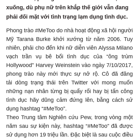
xuống, dù phụ nữ trên khắp thế giới vẫn đang
phải đối mặt với tình trạng lạm dụng tình dục.
Phong trào #MeToo do nhà hoạt động xã hội người
Mỹ Tarana Burke khởi xướng từ năm 2006. Tuy
nhiên, phải cho đến khi nữ diễn viên Alyssa Milano
vạch trần vụ bê bối tình dục của “ông trùm
Hollywood” Harvey Weinstein vào ngày 7/10/2017,
phong trào này mới thực sự nở rộ. Cô đã đăng
tải dòng trạng thái trên Twitter với mong muốn
những nạn nhân từng bị quấy rối hay bị tấn công
tình dục hãy dũng cảm đứng lên, bằng cách sử
dụng hashtag “#MeToo”.
Theo Trung tâm Nghiên cứu Pew, trong vòng một
năm sau sự kiện này, hashtag “#MeToo” đã được
sử dụng hơn 19 triệu lần. Đặc biệt là sau cuộc điều