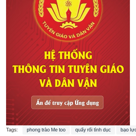
Tags:
phong trào Me too
quấy rối tình dục
bạo lực