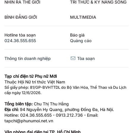
NHÌN RA THẾ GIỚI
TRI THỨC & KỸ NĂNG SỐNG
BÌNH ĐẲNG GIỚI
MULTIMEDIA
Hotline tòa soạn
Báo giá
024.36.555.655
Quảng cáo
Thông tin doanh nghiệp
Tòa soạn
Tạp chí điện tử Phụ nữ Mới
Thuộc Hội Nữ trí thức Việt Nam
Số giấy phép: 81/GP-BVHTTDL do Bộ Văn Hóa, Thể Thao và Du Lịch
cấp ngày 12/6/2026.
Tổng biên tập:
Chu Thị Thu Hằng
Địa chỉ:
94 Nguyễn Hy Quang, phường Đống Đa, Hà Nội.
Hotline: 024.36.555.655 - 0913.212.736 - Email:
tapchi@phunumoi.net.vn
Văn phòng đại diện tại TP. Hồ Chí Minh