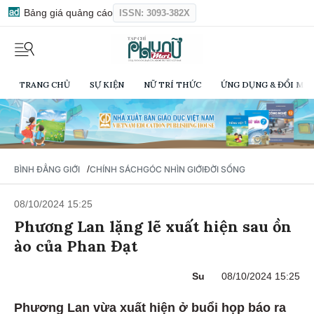
Bảng giá quảng cáo
ISSN: 3093-382X
TRANG CHỦ
SỰ KIỆN
NỮ TRÍ THỨC
ỨNG DỤNG & ĐỔI MỚI
/
BÌNH ĐẲNG GIỚI
CHÍNH SÁCH
GÓC NHÌN GIỚI
ĐỜI SỐNG
08/10/2024 15:25
Phương Lan lặng lẽ xuất hiện sau ồn
ào của Phan Đạt
Su
08/10/2024 15:25
Phương Lan vừa xuất hiện ở buổi họp báo ra