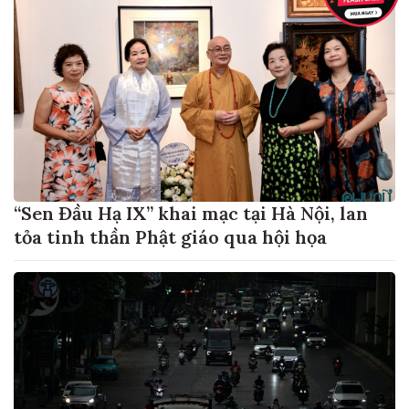
“Sen Đầu Hạ IX” khai mạc tại Hà Nội, lan
tỏa tinh thần Phật giáo qua hội họa