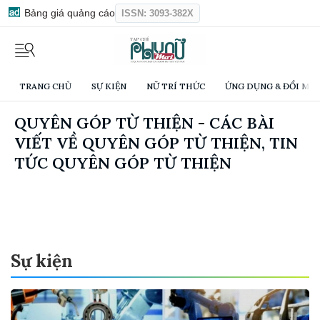
Bảng giá quảng cáo
ISSN: 3093-382X
TRANG CHỦ
SỰ KIỆN
NỮ TRÍ THỨC
ỨNG DỤNG & ĐỔI MỚI
QUYÊN GÓP TỪ THIỆN - CÁC BÀI
VIẾT VỀ QUYÊN GÓP TỪ THIỆN, TIN
TỨC QUYÊN GÓP TỪ THIỆN
Sự kiện