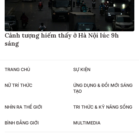
Cảnh tượng hiếm thấy ở Hà Nội lúc 9h
sáng
TRANG CHỦ
SỰ KIỆN
NỮ TRÍ THỨC
ỨNG DỤNG & ĐỔI MỚI SÁNG
TẠO
NHÌN RA THẾ GIỚI
TRI THỨC & KỸ NĂNG SỐNG
BÌNH ĐẲNG GIỚI
MULTIMEDIA