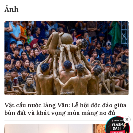
Ảnh
Vật cầu nước làng Vân: Lễ hội độc đáo giữa
bùn đất và khát vọng mùa màng no đủ
✕