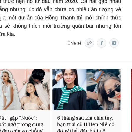
 thức hẹn hò từ đầu năm 2020. Cả hai gặp nhau
ẵng nhưng lúc đó vẫn chưa có nhiều ấn tượng về
gia một dự án của Hồng Thanh thì mới chính thức
 sẻ không thích môi trường quán bar nhưng tôn
ửa kia.
Chia sẻ
Đất” gặp “Nước”:
6 tháng sau khi chia tay,
bất ngờ trong cung
bạn trai cũ H’Hen Niê có
 đạo của vợ chồng
động thái đặc biệt rộ