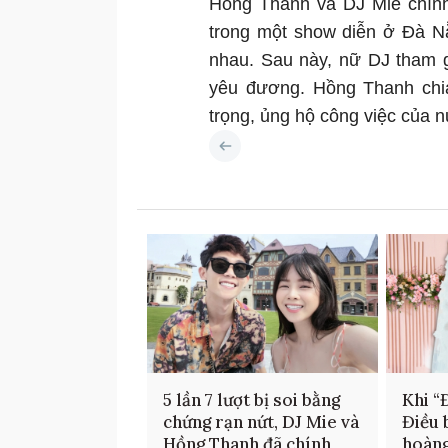
Hồng Thanh và DJ Mie chính
trong một show diễn ở Đà N
nhau. Sau này, nữ DJ tham 
yêu đương. Hồng Thanh chia
trọng, ủng hộ công việc của n
5 lần 7 lượt bị soi bằng
Khi “
chứng rạn nứt, DJ Mie và
Điều 
Hồng Thanh đã chính
hoàng