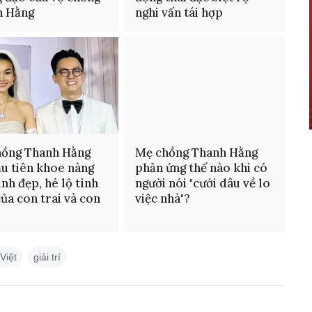
h Hằng
nghi vấn tái hợp
hồng Thanh Hằng
Mẹ chồng Thanh Hằng
ầu tiên khoe nàng
phản ứng thế nào khi có
inh đẹp, hé lộ tình
người nói "cưới dâu về lo
ủa con trai và con
việc nhà"?
 Việt
giải trí