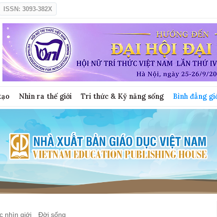
ISSN: 3093-382X
tạo
Nhìn ra thế giới
Tri thức & Kỹ năng sống
Bình đẳng gi
 nhìn giới
Đời sống