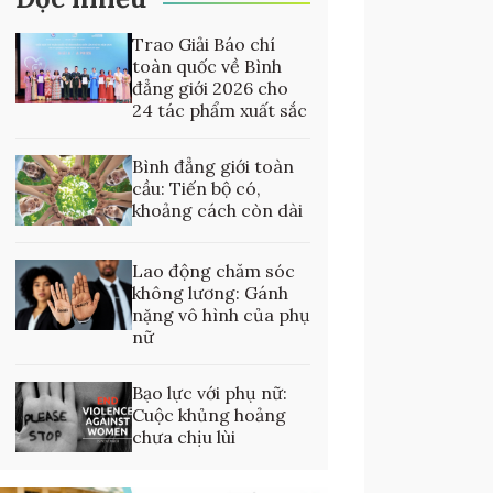
Trao Giải Báo chí
toàn quốc về Bình
đẳng giới 2026 cho
24 tác phẩm xuất sắc
Bình đẳng giới toàn
cầu: Tiến bộ có,
khoảng cách còn dài
Lao động chăm sóc
không lương: Gánh
nặng vô hình của phụ
nữ
Bạo lực với phụ nữ:
Cuộc khủng hoảng
chưa chịu lùi