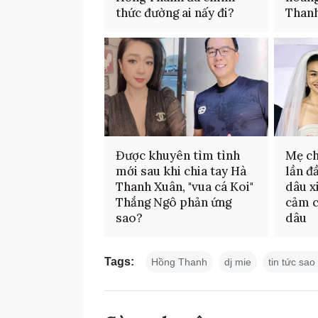
thức đường ai nấy đi?
Than
Được khuyên tìm tình
Mẹ c
mới sau khi chia tay Hà
lần đ
Thanh Xuân, "vua cá Koi"
dâu x
Thắng Ngô phản ứng
cảm c
sao?
dâu
Tags:
Hồng Thanh
dj mie
tin tức sao