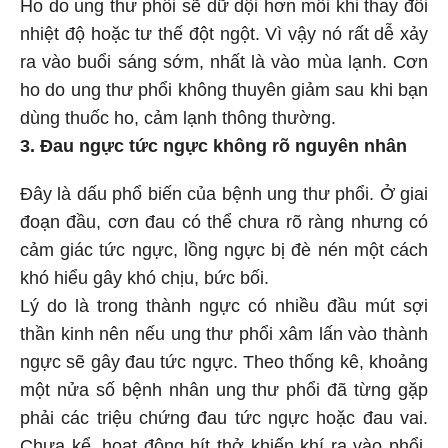
Ho do ung thư phổi sẽ dữ dội hơn mỗi khi thay đổi
nhiệt độ hoặc tư thế đột ngột. Vì vậy nó rất dễ xảy
ra vào buổi sáng sớm, nhất là vào mùa lạnh. Cơn
ho do ung thư phổi không thuyên giảm sau khi bạn
dùng thuốc ho, cảm lạnh thông thường.
3. Đau ngực tức ngực không rõ nguyên nhân
Đây là dấu phổ biến của bệnh ung thư phổi. Ở giai
đoạn đầu, cơn đau có thể chưa rõ ràng nhưng có
cảm giác tức ngực, lồng ngực bị đè nén một cách
khó hiểu gây khó chịu, bức bối.
Lý do là trong thành ngực có nhiều đầu mút sợi
thần kinh nên nếu ung thư phổi xâm lấn vào thành
ngực sẽ gây đau tức ngực. Theo thống kê, khoảng
một nửa số bệnh nhân ung thư phổi đã từng gặp
phải các triệu chứng đau tức ngực hoặc đau vai.
Chưa kể, hoạt động hít thở khiến khí ra vào phổi,