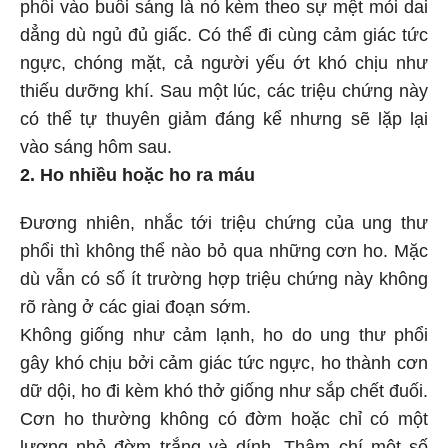
phổi vào buổi sáng là nó kèm theo sự mệt mỏi dai
dẳng dù ngủ đủ giấc. Có thể đi cùng cảm giác tức
ngực, chóng mặt, cả người yếu ớt khó chịu như
thiếu dưỡng khí. Sau một lúc, các triệu chứng này
có thể tự thuyên giảm đáng kể nhưng sẽ lặp lại
vào sáng hôm sau.
2. Ho nhiều hoặc ho ra máu
Đương nhiên, nhắc tới triệu chứng của ung thư
phổi thì không thể nào bỏ qua những cơn ho. Mặc
dù vẫn có số ít trường hợp triệu chứng này không
rõ ràng ở các giai đoạn sớm.
Không giống như cảm lạnh, ho do ung thư phổi
gây khó chịu bởi cảm giác tức ngực, ho thành cơn
dữ dội, ho đi kèm khó thở giống như sắp chết đuối.
Cơn ho thường không có đờm hoặc chỉ có một
lượng nhỏ đờm trắng và dính. Thậm chí một số