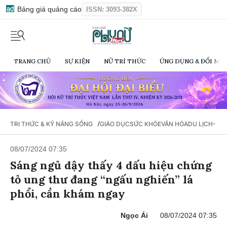
Bảng giá quảng cáo
ISSN: 3093-382X
TRANG CHỦ
SỰ KIỆN
NỮ TRÍ THỨC
ỨNG DỤNG & ĐỔI MỚI
/
TRI THỨC & KỸ NĂNG SỐNG
GIÁO DỤC
SỨC KHỎE
VĂN HÓA
DU LỊCH- Ẩ
08/07/2024 07:35
Sáng ngủ dậy thấy 4 dấu hiệu chứng
tỏ ung thư đang “ngấu nghiến” lá
phổi, cần khám ngay
Ngọc Ái
08/07/2024 07:35