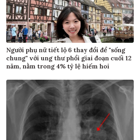
Người phụ nữ tiết lộ 6 thay đổi để "sống
chung" với ung thư phổi giai đoạn cuối 12
năm, nằm trong 4% tỷ lệ hiếm hoi