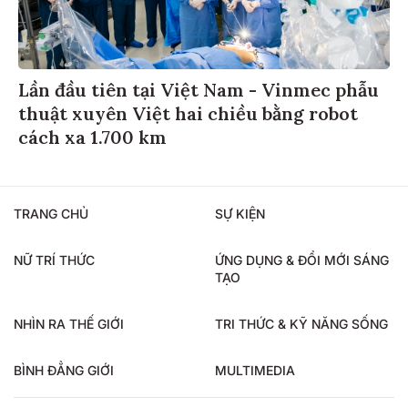
Lần đầu tiên tại Việt Nam - Vinmec phẫu
thuật xuyên Việt hai chiều bằng robot
cách xa 1.700 km
TRANG CHỦ
SỰ KIỆN
NỮ TRÍ THỨC
ỨNG DỤNG & ĐỔI MỚI SÁNG
TẠO
NHÌN RA THẾ GIỚI
TRI THỨC & KỸ NĂNG SỐNG
BÌNH ĐẲNG GIỚI
MULTIMEDIA