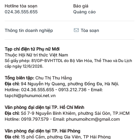
Hotline tòa soạn
Báo giá
024.36.555.655
Quảng cáo
Thông tin doanh nghiệp
Tòa soạn
Tạp chí điện tử Phụ nữ Mới
Thuộc Hội Nữ trí thức Việt Nam
Số giấy phép: 81/GP-BVHTTDL do Bộ Văn Hóa, Thể Thao và Du Lịch
cấp ngày 12/6/2026.
Tổng biên tập:
Chu Thị Thu Hằng
Địa chỉ:
94 Nguyễn Hy Quang, phường Đống Đa, Hà Nội.
Hotline: 024.36.555.655 - 0913.212.736 - Email:
tapchi@phunumoi.net.vn
Văn phòng đại diện tại TP. Hồ Chí Minh
Địa chỉ:
Số 7-9 Nguyễn Bỉnh Khiêm, phường Sài Gòn, TP.HCM
Hotline: 0919.797.579 - Email: phunumoihcm@gmail.com
Văn phòng đại diện tại TP. Hải Phòng
Địa chỉ:
15 phố Cấm, phường Gia Viên, TP Hải Phòng