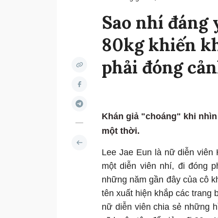
Sao nhí đáng 
80kg khiến kh
phải đóng cản
Khán giả "choáng" khi nhìn 
một thời.
Lee Jae Eun là nữ diễn viên
một diễn viên nhí, đi đóng 
những năm gần đây của cô kh
tên xuất hiện khắp các trang
nữ diễn viên chia sẻ những hì