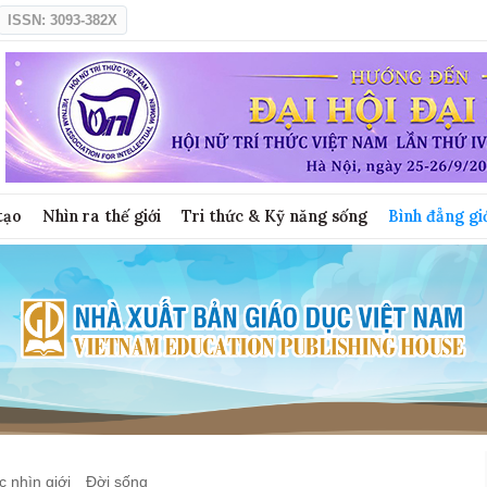
ISSN: 3093-382X
tạo
Nhìn ra thế giới
Tri thức & Kỹ năng sống
Bình đẳng gi
 nhìn giới
Đời sống