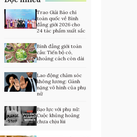
Trao Giải Báo chí
toàn quốc về Bình
đẳng giới 2026 cho
24 tác phẩm xuất sắc
Bình đẳng giới toàn
cầu: Tiến bộ có,
khoảng cách còn dài
Lao động chăm sóc
không lương: Gánh
nặng vô hình của phụ
nữ
Bạo lực với phụ nữ:
Cuộc khủng hoảng
chưa chịu lùi