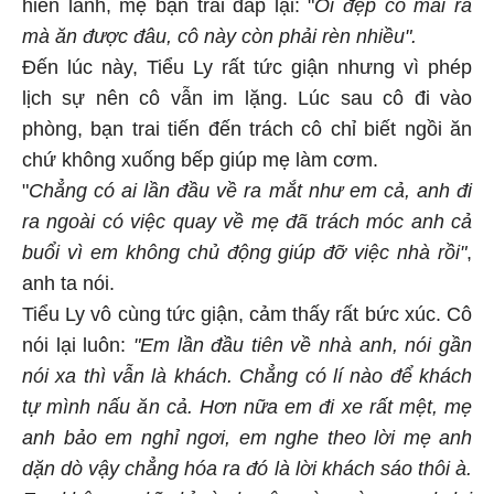
hiền lành, mẹ bạn trai đáp lại: "
Ôi đẹp có mài ra
mà ăn được đâu, cô này còn phải rèn nhiều".
Đến lúc này, Tiểu Ly rất tức giận nhưng vì phép
lịch sự nên cô vẫn im lặng. Lúc sau cô đi vào
phòng, bạn trai tiến đến trách cô chỉ biết ngồi ăn
chứ không xuống bếp giúp mẹ làm cơm.
"
Chẳng có ai lần đầu về ra mắt như em cả, anh đi
ra ngoài có việc quay về mẹ đã trách móc anh cả
buổi vì em không chủ động giúp đỡ việc nhà rồi"
,
anh ta nói.
Tiểu Ly vô cùng tức giận, cảm thấy rất bức xúc. Cô
nói lại luôn:
"Em lần đầu tiên về nhà anh, nói gần
nói xa thì vẫn là khách. Chẳng có lí nào để khách
tự mình nấu ăn cả. Hơn nữa em đi xe rất mệt, mẹ
anh bảo em nghỉ ngơi, em nghe theo lời mẹ anh
dặn dò vậy chẳng hóa ra đó là lời khách sáo thôi à.