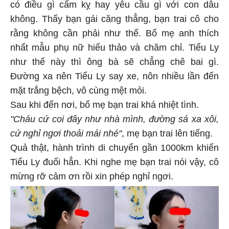
có điều gì cấm kỵ hay yêu cầu gì với con dâu
không. Thấy bạn gái căng thẳng, bạn trai cô cho
rằng không cần phải như thế. Bố mẹ anh thích
nhất mẫu phụ nữ hiếu thảo và chăm chỉ. Tiểu Ly
như thế này thì ông bà sẽ chẳng chê bai gì.
Đường xa nên Tiểu Ly say xe, nôn nhiều lần đến
mặt trắng bệch, vô cùng mệt mỏi.
Sau khi đến nơi, bố mẹ bạn trai khá nhiệt tình.
"Cháu cứ coi đây như nhà mình, đường sá xa xôi,
cứ nghỉ ngơi thoải mái nhé"
, mẹ bạn trai lên tiếng.
Quả thật, hành trình di chuyển gần 1000km khiến
Tiểu Ly đuối hẳn. Khi nghe mẹ bạn trai nói vậy, cô
mừng rỡ cảm ơn rồi xin phép nghỉ ngơi.