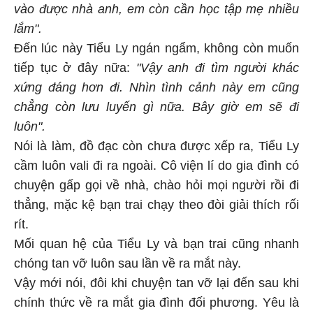
vào được nhà anh, em còn cần học tập mẹ nhiều
lắm".
Đến lúc này Tiểu Ly ngán ngẩm, không còn muốn
tiếp tục ở đây nữa:
"Vậy anh đi tìm người khác
xứng đáng hơn đi. Nhìn tình cảnh này em cũng
chẳng còn lưu luyến gì nữa. Bây giờ em sẽ đi
luôn".
Nói là làm, đồ đạc còn chưa được xếp ra, Tiểu Ly
cầm luôn vali đi ra ngoài. Cô viện lí do gia đình có
chuyện gấp gọi về nhà, chào hỏi mọi người rồi đi
thẳng, mặc kệ bạn trai chạy theo đòi giải thích rối
rít.
Mối quan hệ của Tiểu Ly và bạn trai cũng nhanh
chóng tan vỡ luôn sau lần về ra mắt này.
Vậy mới nói, đôi khi chuyện tan vỡ lại đến sau khi
chính thức về ra mắt gia đình đối phương. Yêu là