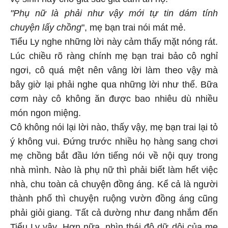
vệ sinh hay cho gia súc gia cầm ăn hộ.
"Phụ nữ là phải như vậy mới tự tin dám tính
chuyện lấy chồng
", mẹ bạn trai nói mát mẻ.
Tiểu Ly nghe những lời này cảm thấy mặt nóng rát.
Lúc chiều rõ ràng chính mẹ bạn trai bảo cô nghỉ
ngơi, cô quá mệt nên vâng lời làm theo vậy mà
bây giờ lại phải nghe qua những lời như thế. Bữa
cơm này cô không ăn được bao nhiêu dù nhiều
món ngon miệng.
Cô không nói lại lời nào, thấy vậy, mẹ bạn trai lại tỏ
ý không vui. Đứng trước nhiều họ hàng sang chơi
mẹ chồng bắt đầu lớn tiếng nói về nội quy trong
nhà mình. Nào là phụ nữ thì phải biết làm hết việc
nhà, chu toàn cả chuyện đồng áng. Kể cả là người
thành phố thì chuyện ruộng vườn đồng áng cũng
phải giỏi giang. Tất cả dường như đang nhắm đến