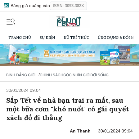
Bảng giá quảng cáo
ISSN: 3093-382X
TRANG CHỦ
SỰ KIỆN
NỮ TRÍ THỨC
ỨNG DỤNG & ĐỔI MỚI
/
BÌNH ĐẲNG GIỚI
CHÍNH SÁCH
GÓC NHÌN GIỚI
ĐỜI SỐNG
30/01/2024 09:04
Sắp Tết về nhà bạn trai ra mắt, sau
một bữa cơm "khó nuốt" cô gái quyết
xách đồ đi thẳng
An Thanh
30/01/2024 09:04