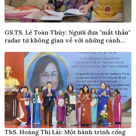
GS.TS. Lê Toàn Thủy: Người đưa "mắt thần"
radar từ không gian về với những cánh
đồng lúa Việt Nam
ThS. Hoàng Thị Lài: Một hành trình cống