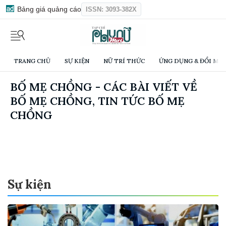
Bảng giá quảng cáo
ISSN: 3093-382X
TRANG CHỦ
SỰ KIỆN
NỮ TRÍ THỨC
ỨNG DỤNG & ĐỔI MỚI
BỐ MẸ CHỒNG - CÁC BÀI VIẾT VỀ
BỐ MẸ CHỒNG, TIN TỨC BỐ MẸ
CHỒNG
Sự kiện