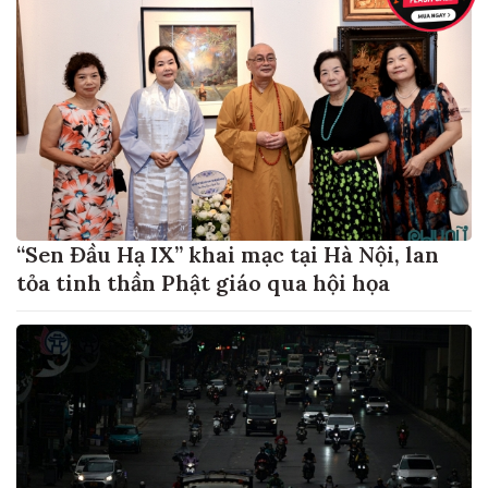
“Sen Đầu Hạ IX” khai mạc tại Hà Nội, lan
tỏa tinh thần Phật giáo qua hội họa