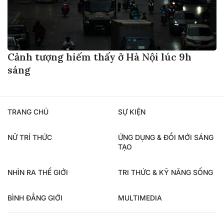
Cảnh tượng hiếm thấy ở Hà Nội lúc 9h
sáng
TRANG CHỦ
SỰ KIỆN
NỮ TRÍ THỨC
ỨNG DỤNG & ĐỔI MỚI SÁNG
TẠO
NHÌN RA THẾ GIỚI
TRI THỨC & KỸ NĂNG SỐNG
BÌNH ĐẲNG GIỚI
MULTIMEDIA