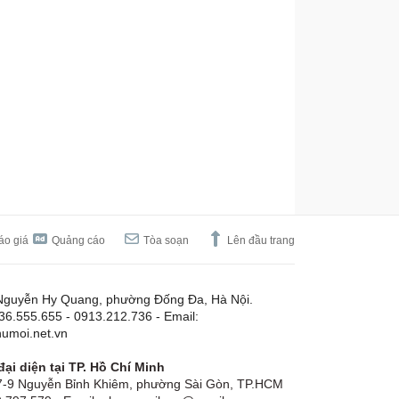
áo giá
Quảng cáo
Tòa soạn
Lên đầu trang
Nguyễn Hy Quang, phường Đống Đa, Hà Nội.
.36.555.655 - 0913.212.736 - Email:
umoi.net.vn
ại diện tại TP. Hồ Chí Minh
-9 Nguyễn Bỉnh Khiêm, phường Sài Gòn, TP.HCM