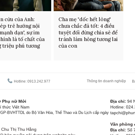
n cứu của Anh:
Cha mẹ "dốc hết lòng"
ép trẻ hướng nội
chưa chắc đã tốt: 4 điều
"mạnh dạn", sự im
tuyệt đối đừng chia sẻ để
chính là tố chất của
tránh làm hỏng tương lai
 triệu phú tương
của con
Thông tin doanh nghiệp
Hotline: 0913.242.977
B
tử Phụ nữ Mới
Địa chỉ:
94 
í thức Việt Nam
Hotline: 024
1/GP-BVHTTDL do Bộ Văn Hóa, Thể Thao và Du Lịch cấp ngày
tapchi@phun
Văn phòng đ
Chu Thị Thu Hằng
Địa chỉ:
Số 7
ữ bản quyền nội dung trên website này.