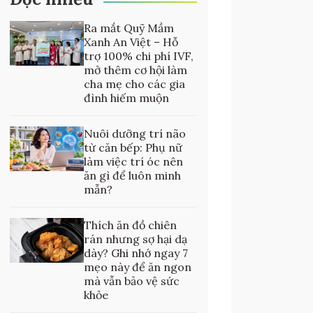
Ra mắt Quỹ Mầm
Xanh An Việt – Hỗ
trợ 100% chi phí IVF,
mở thêm cơ hội làm
cha mẹ cho các gia
đình hiếm muộn
Nuôi dưỡng trí não
từ căn bếp: Phụ nữ
làm việc trí óc nên
ăn gì để luôn minh
mẫn?
Thích ăn đồ chiên
rán nhưng sợ hại dạ
dày? Ghi nhớ ngay 7
mẹo này để ăn ngon
mà vẫn bảo vệ sức
khỏe