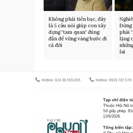
Không phải tiền bạc, đây
Nghiê
là 5 câu nói giúp con xây
Đừng 
dựng "tam quan" đúng
phải 
đắn để vững vàng bước đi
lặng 
cả đời
những
lai
Hotline: 024.36.555.655
Hotline: 0919.797.579
Tạp chí điện 
Thuộc Hội Nữ tr
Số giấy phép: 8
12/6/2026.
Tổng biên tập:
® Phụ nữ Mới gi