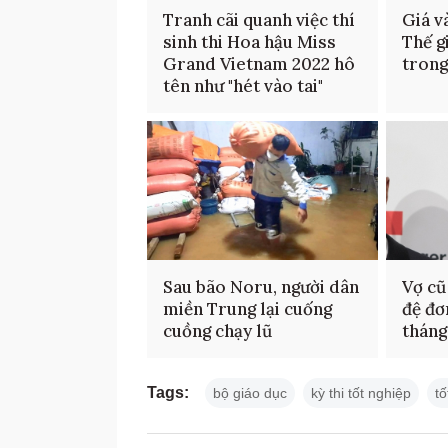
Tranh cãi quanh việc thí
Giá v
sinh thi Hoa hậu Miss
Thế g
Grand Vietnam 2022 hô
trong
tên như "hét vào tai"
Sau bão Noru, người dân
Vợ cũ
miền Trung lại cuống
đệ đơ
cuồng chạy lũ
tháng
Tags:
bộ giáo dục
kỳ thi tốt nghiệp
t