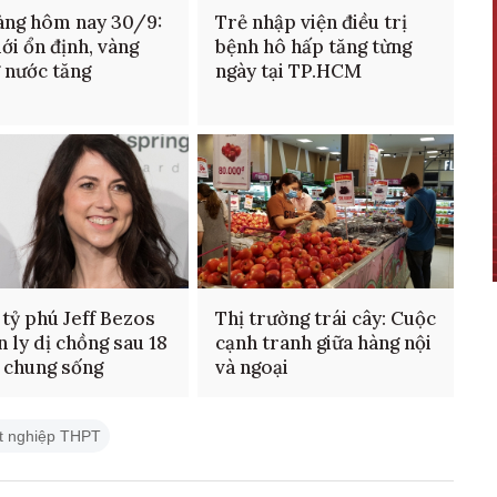
àng hôm nay 30/9:
Trẻ nhập viện điều trị
iới ổn định, vàng
bệnh hô hấp tăng từng
 nước tăng
ngày tại TP.HCM
 tỷ phú Jeff Bezos
Thị trường trái cây: Cuộc
n ly dị chồng sau 18
cạnh tranh giữa hàng nội
 chung sống
và ngoại
ốt nghiệp THPT