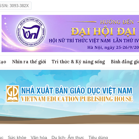
SSN: 3093-382X
tạo
Nhìn ra thế giới
Tri thức & Kỹ năng sống
Bình đẳng gi
ục
Sức khỏe
Văn hóa
Du lịch- Ẩm thực
Tiêu dùng