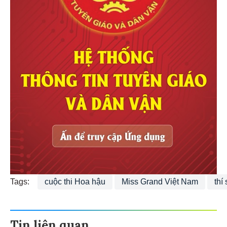
Tags:
cuộc thi Hoa hậu
Miss Grand Việt Nam
thí
Tin liên quan