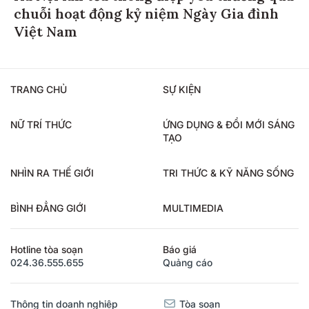
chuỗi hoạt động kỷ niệm Ngày Gia đình
Việt Nam
TRANG CHỦ
SỰ KIỆN
NỮ TRÍ THỨC
ỨNG DỤNG & ĐỔI MỚI SÁNG
TẠO
NHÌN RA THẾ GIỚI
TRI THỨC & KỸ NĂNG SỐNG
BÌNH ĐẲNG GIỚI
MULTIMEDIA
Hotline tòa soạn
Báo giá
024.36.555.655
Quảng cáo
Thông tin doanh nghiệp
Tòa soạn