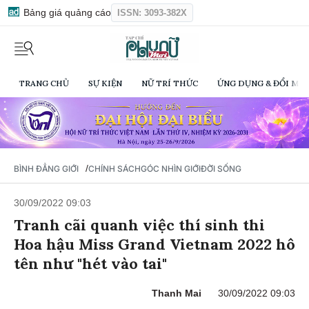
Bảng giá quảng cáo
ISSN: 3093-382X
TRANG CHỦ
SỰ KIỆN
NỮ TRÍ THỨC
ỨNG DỤNG & ĐỔI MỚI
/
BÌNH ĐẲNG GIỚI
CHÍNH SÁCH
GÓC NHÌN GIỚI
ĐỜI SỐNG
30/09/2022 09:03
Tranh cãi quanh việc thí sinh thi
Hoa hậu Miss Grand Vietnam 2022 hô
tên như "hét vào tai"
Thanh Mai
30/09/2022 09:03