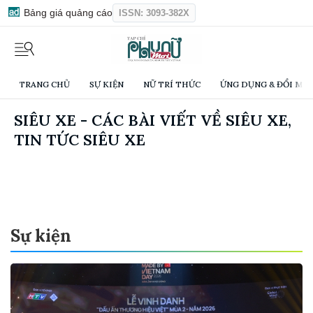
Bảng giá quảng cáo
ISSN: 3093-382X
TRANG CHỦ
SỰ KIỆN
NỮ TRÍ THỨC
ỨNG DỤNG & ĐỔI MỚI
SIÊU XE - CÁC BÀI VIẾT VỀ SIÊU XE,
TIN TỨC SIÊU XE
Sự kiện