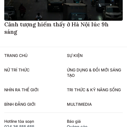
Cảnh tượng hiếm thấy ở Hà Nội lúc 9h
sáng
TRANG CHỦ
SỰ KIỆN
NỮ TRÍ THỨC
ỨNG DỤNG & ĐỔI MỚI SÁNG
TẠO
NHÌN RA THẾ GIỚI
TRI THỨC & KỸ NĂNG SỐNG
BÌNH ĐẲNG GIỚI
MULTIMEDIA
Hotline tòa soạn
Báo giá
024.36.555.655
Quảng cáo