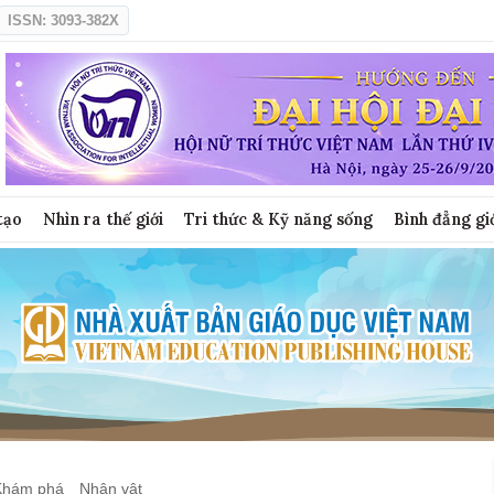
ISSN: 3093-382X
tạo
Nhìn ra thế giới
Tri thức & Kỹ năng sống
Bình đẳng gi
Khám phá
Nhân vật