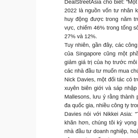
DealStreetAsia cho biết: "M
2022 là nguồn vốn tư nhân k
huy động được trong năm trư
vực, chiếm 46% trong tổng số 
27% và 12%.
Tuy nhiên, gần đây, các công
của Singapore cũng một phầ
giảm giá trị của họ trước mô
các nhà đầu tư muốn mua ch
Nick Davies, một đối tác có t
xuyên biên giới và sáp nhập
Mallesons, lưu ý rằng thành
đa quốc gia, nhiều công ty tr
Davies nói với Nikkei Asia:
khăn hơn, chúng tôi kỳ vọng
nhà đầu tư doanh nghiệp, hoặ