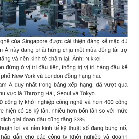
ghệ của Singapore được cải thiện đáng kể mặc dù
 Á này đang phải hứng chịu một mùa đông tài trợ
tăng và nền kinh tế chậm lại. Ảnh: Nikkei
 đứng ở vị trí đầu tiên, thống trị vị trí hàng đầu kể
h phố New York và London đồng hạng hai.
am Á duy nhất trong bảng xếp hạng, đã vượt qua
hu vực là Thượng Hải, Seoul và Tokyo.
0 công ty khởi nghiệp công nghệ và hơn 400 công
e hiện có 18 kỳ lân, nhiều hơn bốn lần so với mức
 dịch giai đoạn đầu cũng tăng 33%.
huận lợi và nền kinh tế kỹ thuật số đang bùng nổ,
 hấp dẫn cho các công ty khởi nghiệp và doanh