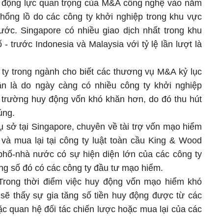
ột động lực quan trọng của M&A công nghệ vào năm
hổng lồ do các công ty khởi nghiệp trong khu vực
ớc. Singapore có nhiều giao dịch nhất trong khu
- trước Indonesia và Malaysia với tỷ lệ lần lượt là
 ty trong ngành cho biết các thương vụ M&A kỷ lục
n là do ngày càng có nhiều công ty khởi nghiệp
i trường huy động vốn khó khăn hơn, do đó thu hút
úng.
rụ sở tại Singapore, chuyên về tài trợ vốn mạo hiểm
 và mua lại tại công ty luật toàn cầu King & Wood
 phố-nhà nước có sự hiện diện lớn của các công ty
ong số đó có các công ty đầu tư mạo hiểm.
 "Trong thời điểm việc huy động vốn mạo hiểm khó
 sẽ thấy sự gia tăng số tiền huy động được từ các
c quan hệ đối tác chiến lược hoặc mua lại của các