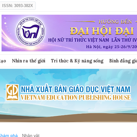
ISSN: 3093-382X
tạo
Nhìn ra thế giới
Tri thức & Kỹ năng sống
Bình đẳng gi
Khám phá
Nhân vật