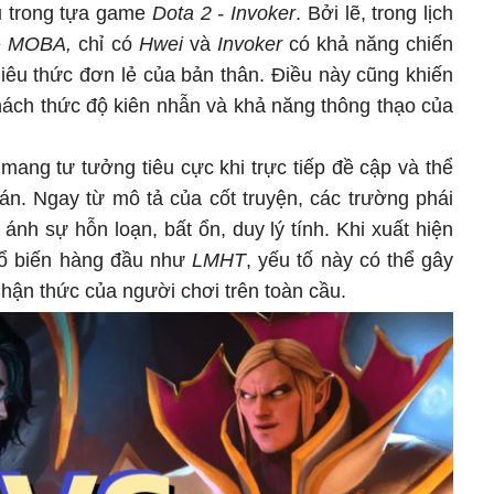
u trong tựa game
Dota 2 - Invoker
. Bởi lẽ, trong lịch
e
MOBA,
chỉ có
Hwei
và
Invoker
có khả năng chiến
iêu thức đơn lẻ của bản thân. Điều này cũng khiến
hách thức độ kiên nhẫn và khả năng thông thạo của
mang tư tưởng tiêu cực khi trực tiếp đề cập và thể
án. Ngay từ mô tả của cốt truyện, các trường phái
ánh sự hỗn loạn, bất ổn, duy lý tính. Khi xuất hiện
hổ biến hàng đầu như
LMHT
, yếu tố này có thể gây
hận thức của người chơi trên toàn cầu.