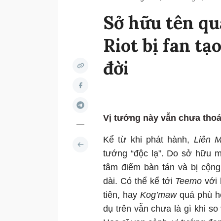
Sở hữu tên qu
Riot bị fan t
đời
Vị tướng này vẫn chưa thoát
Kể từ khi phát hành,
Liên 
tướng “độc lạ”. Do sở hữu m
tâm điểm bàn tán và bị cộng
dài. Có thể kể tới
Teemo
với 
tiên, hay
Kog’maw
quá phù hợ
dụ trên vẫn chưa là gì khi so