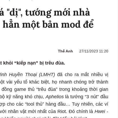
á "dị", tướng mới nhà
ạo hẳn một bản mod để
Thế Anh
27/11/2023 11:20
 khỏi “kiếp nạn” bị trêu đùa.
Minh Huyền Thoại (LMHT)
đã cho ra mắt nhiều vị
ột vài yếu tố khác biệt, họ nhanh chóng trở thành
 đồng game thủ “trêu đùa” trong khoảng thời gian
bộ kỹ năng khó chịu,
Aphelios
là tướng “3 nút” đầu
p cho các “tool thủ” hàng đầu… Tuy nhiên, các ví
 với nhân vật mới nhất của Riot. Đó chính là
Hwei
-