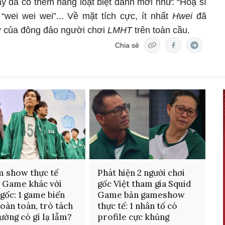
y đã có thêm hàng loạt biệt danh mới như: “Hoạ sĩ
 “wei wei wei”... Về mặt tích cực, ít nhất
Hwei
đã
ý của đông đảo người chơi
LMHT
trên toàn cầu.
Chia sẻ
m show thực tế
Phát hiện 2 người chơi
 Game khác với
gốc Việt tham gia Squid
gốc: 1 game biến
Game bản gameshow
oàn toàn, trò tách
thực tế: 1 nhân tố có
ường có gì lạ lẫm?
profile cực khủng