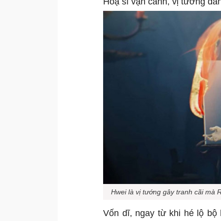
Hoạ sĩ vạn cảnh, vị tướng đan
Hwei là vị tướng gây tranh cãi mà Ri
Vốn dĩ, ngay từ khi hé lộ bộ