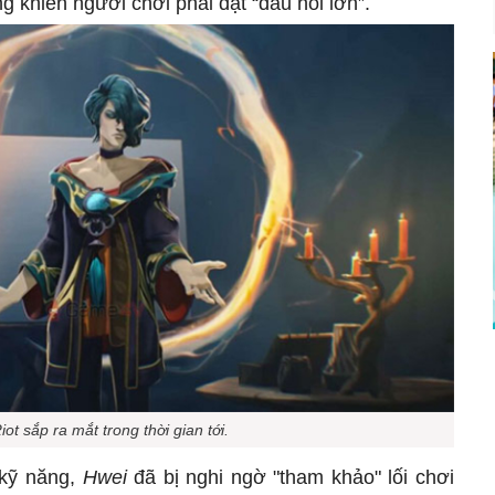
g khiến người chơi phải đặt “dấu hỏi lớn”.
ot sắp ra mắt trong thời gian tới.
 kỹ năng,
Hwei
đã bị nghi ngờ "tham khảo" lối chơi