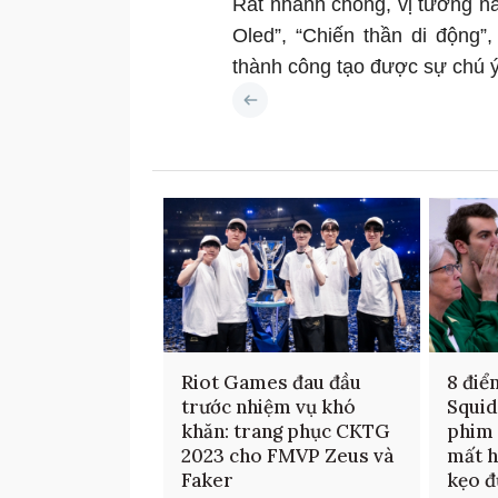
Rất nhanh chóng, vị tướng nà
Oled”, “Chiến thần di động”,
thành công tạo được sự chú 
Riot Games đau đầu
8 điể
trước nhiệm vụ khó
Squid
khăn: trang phục CKTG
phim 
2023 cho FMVP Zeus và
mất h
Faker
kẹo đ