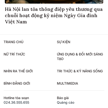
Hà Nội lan tỏa thông điệp yêu thương qua
chuỗi hoạt động kỷ niệm Ngày Gia đình
Việt Nam
TRANG CHỦ
SỰ KIỆN
NỮ TRÍ THỨC
ỨNG DỤNG & ĐỔI MỚI SÁNG
TẠO
NHÌN RA THẾ GIỚI
TRI THỨC & KỸ NĂNG SỐNG
BÌNH ĐẲNG GIỚI
MULTIMEDIA
Hotline tòa soạn
Báo giá
024.36.555.655
Quảng cáo