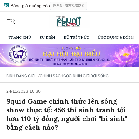
Bảng giá quảng cáo
ISSN: 3093-382X
TRANG CHỦ
SỰ KIỆN
NỮ TRÍ THỨC
ỨNG DỤNG & ĐỔI MỚI
/
BÌNH ĐẲNG GIỚI
CHÍNH SÁCH
GÓC NHÌN GIỚI
ĐỜI SỐNG
24/11/2023 10:30
Squid Game chính thức lên sóng
show thực tế: 456 thí sinh tranh tới
hơn 110 tỷ đồng, người chơi "hi sinh"
bằng cách nào?