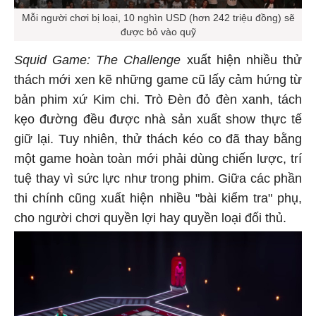
Mỗi người chơi bị loại, 10 nghìn USD (hơn 242 triệu đồng) sẽ
được bỏ vào quỹ
Squid Game: The Challenge
xuất hiện nhiều thử
thách mới xen kẽ những game cũ lấy cảm hứng từ
bản phim xứ Kim chi. Trò Đèn đỏ đèn xanh, tách
kẹo đường đều được nhà sản xuất show thực tế
giữ lại. Tuy nhiên, thử thách kéo co đã thay bằng
một game hoàn toàn mới phải dùng chiến lược, trí
tuệ thay vì sức lực như trong phim. Giữa các phần
thi chính cũng xuất hiện nhiều "bài kiểm tra" phụ,
cho người chơi quyền lợi hay quyền loại đối thủ.