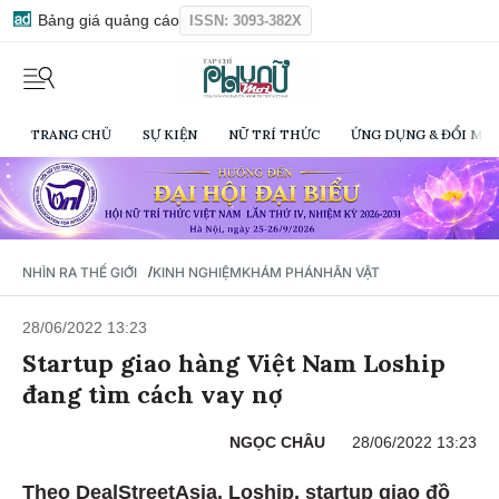
Bảng giá quảng cáo
ISSN: 3093-382X
TRANG CHỦ
SỰ KIỆN
NỮ TRÍ THỨC
ỨNG DỤNG & ĐỔI MỚI
/
NHÌN RA THẾ GIỚI
KINH NGHIỆM
KHÁM PHÁ
NHÂN VẬT
28/06/2022 13:23
Startup giao hàng Việt Nam Loship
đang tìm cách vay nợ
NGỌC CHÂU
28/06/2022 13:23
Theo DealStreetAsia, Loship, startup giao đồ