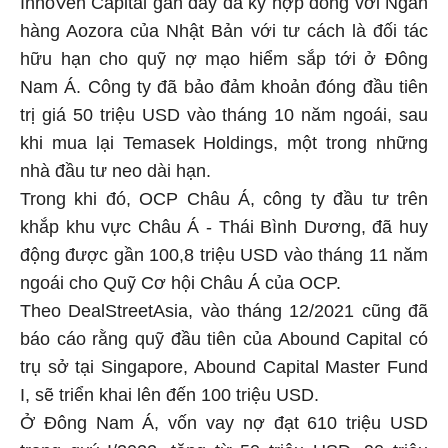
InnoVen Capital gần đây đã ký hợp đồng với Ngân
hàng Aozora của Nhật Bản với tư cách là đối tác
hữu hạn cho quỹ nợ mạo hiểm sắp tới ở Đông
Nam Á. Công ty đã bảo đảm khoản đóng đầu tiên
trị giá 50 triệu USD vào tháng 10 năm ngoái, sau
khi mua lại Temasek Holdings, một trong những
nhà đầu tư neo dài hạn.
Trong khi đó, OCP Châu Á, công ty đầu tư trên
khắp khu vực Châu Á - Thái Bình Dương, đã huy
động được gần 100,8 triệu USD vào tháng 11 năm
ngoái cho Quỹ Cơ hội Châu Á của OCP.
Theo DealStreetAsia, vào tháng 12/2021 cũng đã
báo cáo rằng quỹ đầu tiên của Abound Capital có
trụ sở tại Singapore, Abound Capital Master Fund
I, sẽ triển khai lên đến 100 triệu USD.
Ở Đông Nam Á, vốn vay nợ đạt 610 triệu USD