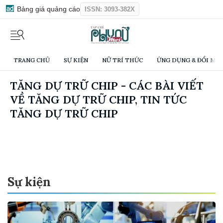
Bảng giá quảng cáo
ISSN: 3093-382X
TRANG CHỦ
SỰ KIỆN
NỮ TRÍ THỨC
ỨNG DỤNG & ĐỔI MỚI
TĂNG DỰ TRỮ CHIP - CÁC BÀI VIẾT
VỀ TĂNG DỰ TRỮ CHIP, TIN TỨC
TĂNG DỰ TRỮ CHIP
Sự kiện