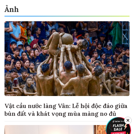
Ảnh
Vật cầu nước làng Vân: Lễ hội độc đáo giữa
bùn đất và khát vọng mùa màng no đủ
✕