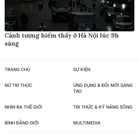
Cảnh tượng hiếm thấy ở Hà Nội lúc 9h
sáng
TRANG CHỦ
SỰ KIỆN
NỮ TRÍ THỨC
ỨNG DỤNG & ĐỔI MỚI SÁNG
TẠO
NHÌN RA THẾ GIỚI
TRI THỨC & KỸ NĂNG SỐNG
BÌNH ĐẲNG GIỚI
MULTIMEDIA