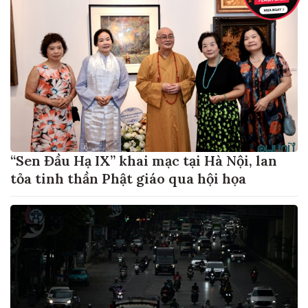
“Sen Đầu Hạ IX” khai mạc tại Hà Nội, lan
tỏa tinh thần Phật giáo qua hội họa