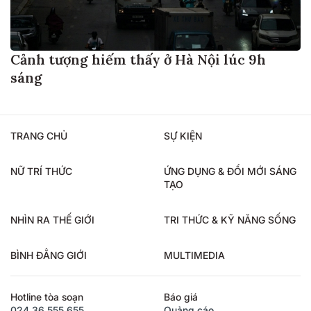
Cảnh tượng hiếm thấy ở Hà Nội lúc 9h
sáng
TRANG CHỦ
SỰ KIỆN
NỮ TRÍ THỨC
ỨNG DỤNG & ĐỔI MỚI SÁNG
TẠO
NHÌN RA THẾ GIỚI
TRI THỨC & KỸ NĂNG SỐNG
BÌNH ĐẲNG GIỚI
MULTIMEDIA
Hotline tòa soạn
Báo giá
024.36.555.655
Quảng cáo