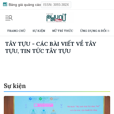
Bảng giá quảng cáo
ISSN: 3093-382X
TRANG CHỦ
SỰ KIỆN
NỮ TRÍ THỨC
ỨNG DỤNG & ĐỔI MỚI
TÂY TỰU - CÁC BÀI VIẾT VỀ TÂY
TỰU, TIN TỨC TÂY TỰU
Sự kiện