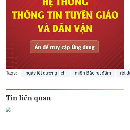
Tags:
ngày tết dương lịch
miền Bắc rét đậm
rét 
Tin liên quan