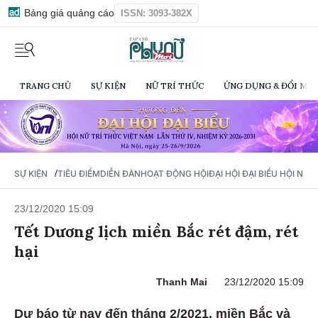
Bảng giá quảng cáo
ISSN: 3093-382X
TRANG CHỦ
SỰ KIỆN
NỮ TRÍ THỨC
ỨNG DỤNG & ĐỔI MỚI
/
SỰ KIỆN
TIÊU ĐIỂM
DIỄN ĐÀN
HOẠT ĐỘNG HỘI
ĐẠI HỘI ĐẠI BIỂU HỘI NỮ 
23/12/2020 15:09
Tết Dương lịch miền Bắc rét đậm, rét
hại
Thanh Mai
23/12/2020 15:09
Dự báo từ nay đến tháng 2/2021, miền Bắc và