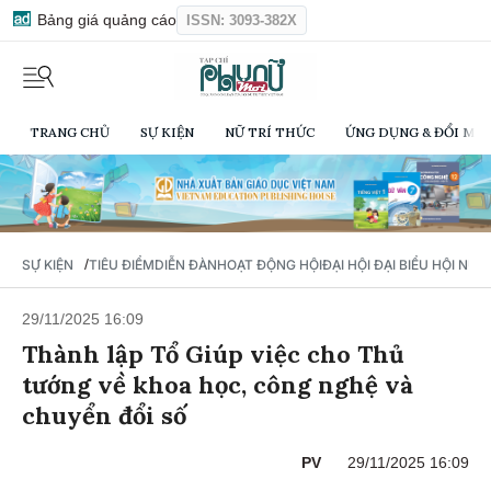
Bảng giá quảng cáo
ISSN: 3093-382X
TRANG CHỦ
SỰ KIỆN
NỮ TRÍ THỨC
ỨNG DỤNG & ĐỔI MỚI
/
SỰ KIỆN
TIÊU ĐIỂM
DIỄN ĐÀN
HOẠT ĐỘNG HỘI
ĐẠI HỘI ĐẠI BIỂU HỘI NỮ 
29/11/2025 16:09
Thành lập Tổ Giúp việc cho Thủ
tướng về khoa học, công nghệ và
chuyển đổi số
PV
29/11/2025 16:09