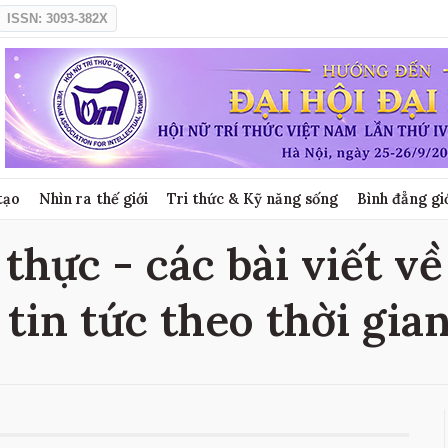
ISSN: 3093-382X
tạo
Nhìn ra thế giới
Tri thức & Kỹ năng sống
Bình đẳng gi
 thực - các bài viết về
 tin tức theo thời gia