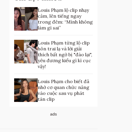
Louis Phạm lộ clip nhạy
cảm, lên tiếng ngay
trong đêm: “Mình không
làm gì sai”
Louis Phạm từng lộ clip
hôn trai lạ và lời giải
thích bất ngờ bị "đào lại",
yêu đương kiểu gì kì cục
vậy!
Louis Phạm cho biết đã
nhờ cơ quan chức năng
vào cuộc sau vụ phát
tán clip
ads