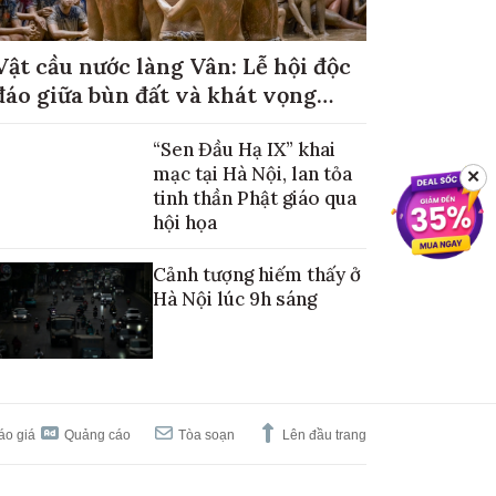
Vật cầu nước làng Vân: Lễ hội độc
đáo giữa bùn đất và khát vọng
mùa màng no đủ
“Sen Đầu Hạ IX” khai
mạc tại Hà Nội, lan tỏa
✕
tinh thần Phật giáo qua
hội họa
Cảnh tượng hiếm thấy ở
Hà Nội lúc 9h sáng
áo giá
Quảng cáo
Tòa soạn
Lên đầu trang