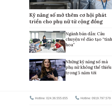
Kỹ năng số mở thêm cơ hội phát
triển cho phụ nữ từ cộng đồng
Ngành bán dẫn: Câu
chuyện về đào tạo “tin
hoa”
Những kỹ năng số mà
phụ nữ không thể thiếu
trong 5 năm tới
Hotline: 024.36.555.655
Hotline: 0919.797.579