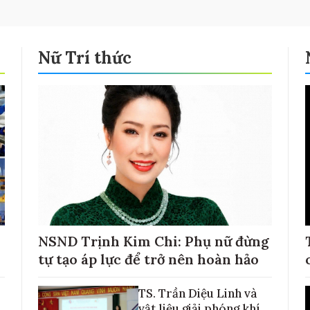
Nữ Trí thức
NSND Trịnh Kim Chi: Phụ nữ đừng
tự tạo áp lực để trở nên hoàn hảo
TS. Trần Diệu Linh và
vật liệu giải phóng khí