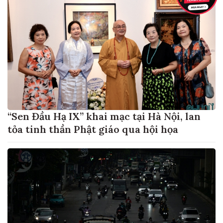
“Sen Đầu Hạ IX” khai mạc tại Hà Nội, lan
tỏa tinh thần Phật giáo qua hội họa