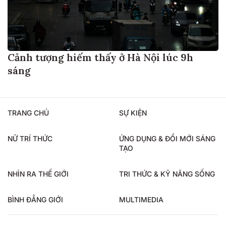
Cảnh tượng hiếm thấy ở Hà Nội lúc 9h
sáng
TRANG CHỦ
SỰ KIỆN
NỮ TRÍ THỨC
ỨNG DỤNG & ĐỔI MỚI SÁNG
TẠO
NHÌN RA THẾ GIỚI
TRI THỨC & KỸ NĂNG SỐNG
BÌNH ĐẲNG GIỚI
MULTIMEDIA