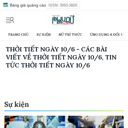
Bảng giá quảng cáo
ISSN: 3093-382X
TRANG CHỦ
SỰ KIỆN
NỮ TRÍ THỨC
ỨNG DỤNG & ĐỔI MỚI
THỜI TIẾT NGÀY 10/6 - CÁC BÀI
VIẾT VỀ THỜI TIẾT NGÀY 10/6, TIN
TỨC THỜI TIẾT NGÀY 10/6
Sự kiện