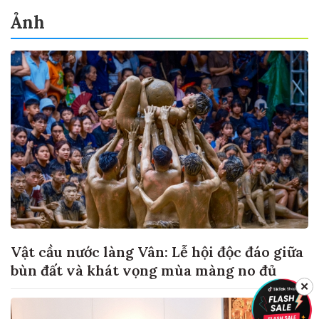
Ảnh
Vật cầu nước làng Vân: Lễ hội độc đáo giữa
bùn đất và khát vọng mùa màng no đủ
✕