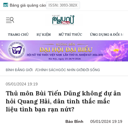
Bảng giá quảng cáo
ISSN: 3093-382X
TRANG CHỦ
SỰ KIỆN
NỮ TRÍ THỨC
ỨNG DỤNG & ĐỔI MỚI
/
BÌNH ĐẲNG GIỚI
CHÍNH SÁCH
GÓC NHÌN GIỚI
ĐỜI SỐNG
05/01/2024 19:19
Thủ môn Bùi Tiến Dũng không dự ăn
hỏi Quang Hải, dân tình thắc mắc
liệu tình bạn rạn nứt?
Bảo Bình
05/01/2024 19:19