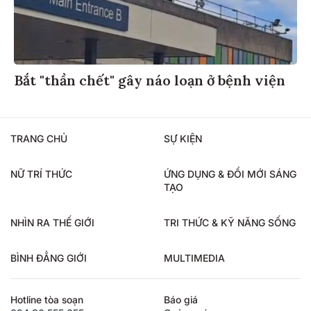
Bắt "thần chết" gây náo loạn ở bệnh viện
TRANG CHỦ
SỰ KIỆN
NỮ TRÍ THỨC
ỨNG DỤNG & ĐỔI MỚI SÁNG
TẠO
NHÌN RA THẾ GIỚI
TRI THỨC & KỸ NĂNG SỐNG
BÌNH ĐẲNG GIỚI
MULTIMEDIA
Hotline tòa soạn
Báo giá
024.36.555.655
Quảng cáo