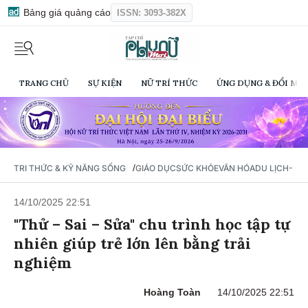
Bảng giá quảng cáo
ISSN: 3093-382X
TRANG CHỦ
SỰ KIỆN
NỮ TRÍ THỨC
ỨNG DỤNG & ĐỔI MỚI
/
TRI THỨC & KỸ NĂNG SỐNG
GIÁO DỤC
SỨC KHỎE
VĂN HÓA
DU LỊCH- Ẩ
14/10/2025 22:51
"Thử – Sai – Sửa" chu trình học tập tự
nhiên giúp trẻ lớn lên bằng trải
nghiệm
Hoàng Toàn
14/10/2025 22:51