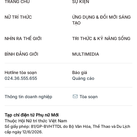
TRANG CHỦ
SỰ KIỆN
NỮ TRÍ THỨC
ỨNG DỤNG & ĐỔI MỚI SÁNG
TẠO
NHÌN RA THẾ GIỚI
TRI THỨC & KỸ NĂNG SỐNG
BÌNH ĐẲNG GIỚI
MULTIMEDIA
Hotline tòa soạn
Báo giá
024.36.555.655
Quảng cáo
Thông tin doanh nghiệp
Tòa soạn
Tạp chí điện tử Phụ nữ Mới
Thuộc Hội Nữ trí thức Việt Nam
Số giấy phép: 81/GP-BVHTTDL do Bộ Văn Hóa, Thể Thao và Du Lịch
cấp ngày 12/6/2026.