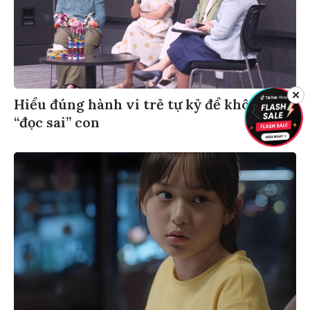
✕
Hiểu đúng hành vi trẻ tự kỷ để không
“đọc sai” con