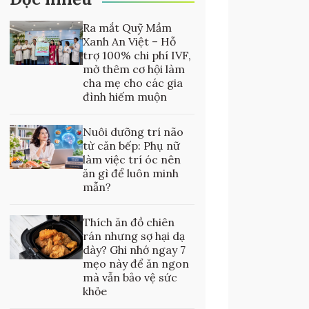
Ra mắt Quỹ Mầm
Xanh An Việt – Hỗ
trợ 100% chi phí IVF,
mở thêm cơ hội làm
cha mẹ cho các gia
đình hiếm muộn
Nuôi dưỡng trí não
từ căn bếp: Phụ nữ
làm việc trí óc nên
ăn gì để luôn minh
mẫn?
Thích ăn đồ chiên
rán nhưng sợ hại dạ
dày? Ghi nhớ ngay 7
mẹo này để ăn ngon
mà vẫn bảo vệ sức
khỏe