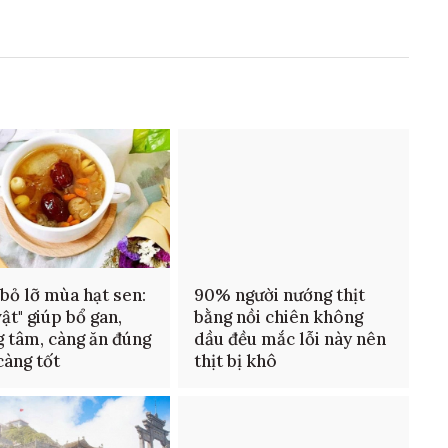
bỏ lỡ mùa hạt sen:
90% người nướng thịt
vật" giúp bổ gan,
bằng nồi chiên không
 tâm, càng ăn đúng
dầu đều mắc lỗi này nên
càng tốt
thịt bị khô