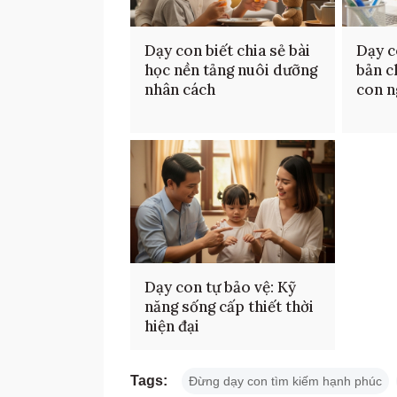
Dạy con biết chia sẻ bài
Dạy c
học nền tảng nuôi dưỡng
bản c
nhân cách
con n
Dạy con tự bảo vệ: Kỹ
năng sống cấp thiết thời
hiện đại
Tags:
Đừng dạy con tìm kiếm hạnh phúc