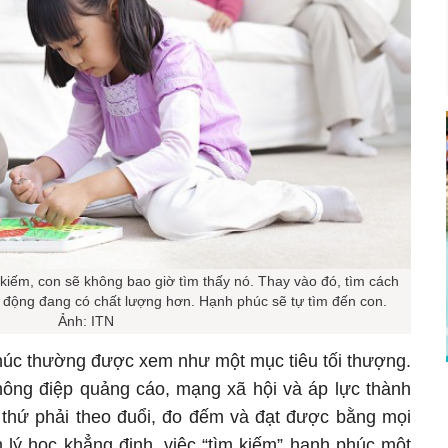
iếm, con sẽ không bao giờ tìm thấy nó. Thay vào đó, tìm cách
 động đang có chất lượng hơn. Hạnh phúc sẽ tự tìm đến con.
Ảnh: ITN
phúc thường được xem như một mục tiêu tối thượng.
hông điệp quảng cáo, mạng xã hội và áp lực thành
à thứ phải theo đuổi, đo đếm và đạt được bằng mọi
m lý học khẳng định, việc “tìm kiếm” hạnh phúc một