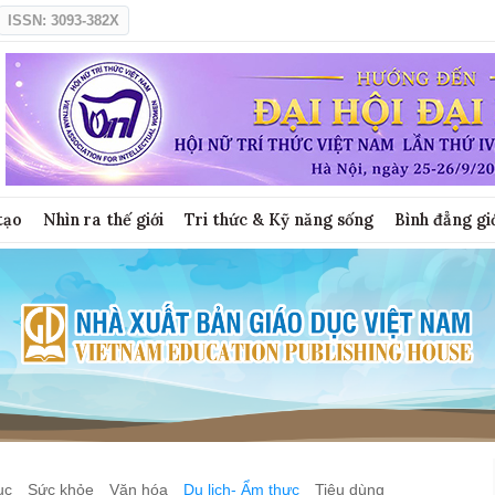
ISSN: 3093-382X
tạo
Nhìn ra thế giới
Tri thức & Kỹ năng sống
Bình đẳng gi
ục
Sức khỏe
Văn hóa
Du lịch- Ẩm thực
Tiêu dùng