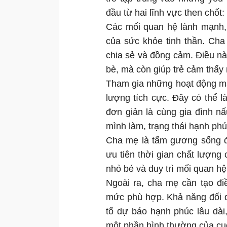
đầu từ hai lĩnh vực then chốt:
Các mối quan hệ lành mạnh, 
của sức khỏe tinh thần. Cha
chia sẻ và đồng cảm. Điều này
bè, mà còn giúp trẻ cảm thấy 
Tham gia những hoạt động man
lượng tích cực. Đây có thể l
đơn giản là cùng gia đình nấu
mình làm, trạng thái hạnh phú
Cha mẹ là tấm gương sống đ
ưu tiên thời gian chất lượng 
nhỏ bé và duy trì mối quan hệ 
Ngoài ra, cha mẹ cần tạo đi
mức phù hợp. Khả năng đối d
tố dự báo hạnh phúc lâu dài,
một phần bình thường của cu