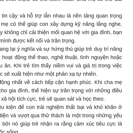
tin cậy và hỗ trợ lẫn nhau là nền tảng quan trọng
 mẹ có thể giúp con xây dựng kỹ năng lắng nghe,
 không chỉ cải thiện mối quan hệ với gia đình, bạn
mình được kết nối và trân trọng.
g lại ý nghĩa và sự hứng thú giúp trẻ duy trì năng
à hoạt động thể thao, nghệ thuật, tình nguyện hoặc
 ăn. Khi trẻ tìm thấy niềm vui và giá trị trong việc
c sẽ xuất hiện như một phản xạ tự nhiên.
ộng nhất về cách tiếp cận hạnh phúc. Khi cha mẹ
cho gia đình, thể hiện sự trân trọng với những điều
xã hội tích cực, trẻ sẽ quan sát và học theo.
ều kiện để con trải nghiệm thất bại và khó khăn ở
iện và vượt qua thử thách là một trong những yếu
 bởi nó giúp trẻ nhận ra rằng cảm xúc tiêu cực là
ộc sống.