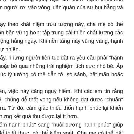
on người rơi vào vòng luẩn quẩn của sự hụt hẫng và
ạy theo khái niệm trừu tượng này, cha mẹ có thể
ận bền vững hơn: tập trung cải thiện chất lượng các
ộng hằng ngày. Khi nền tảng này vững vàng, hạnh
ự nhiên.
ấy, những người liên tục đặt ra yêu cầu phải “hạnh
hoặc bỏ qua những trải nghiệm tích cực nhỏ bé. Áp
xúc lý tưởng có thể dẫn tới so sánh, bất mãn hoặc
iên, việc này càng nguy hiểm. Khi các em tin rằng
ể, chúng dễ thất vọng nếu không đạt được “chuẩn”
ra. Từ đó, cảm giác thiếu thốn hạnh phúc lại khiến
ưng kết quả thu được lại ít hơn.
kiếm hạnh phúc” sang “nuôi dưỡng hạnh phúc” giúp
tố thiết thực, có thể kiểm soát. Cha mẹ có thể bắt