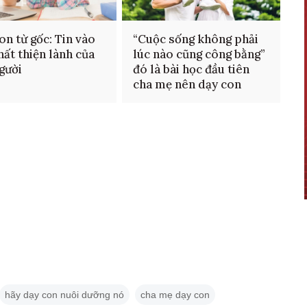
on từ gốc: Tin vào
“Cuộc sống không phải
hất thiện lành của
lúc nào cũng công bằng”
gười
đó là bài học đầu tiên
cha mẹ nên dạy con
hãy dạy con nuôi dưỡng nó
cha mẹ dạy con