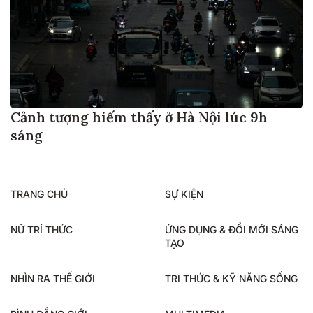
Cảnh tượng hiếm thấy ở Hà Nội lúc 9h
sáng
TRANG CHỦ
SỰ KIỆN
NỮ TRÍ THỨC
ỨNG DỤNG & ĐỔI MỚI SÁNG
TẠO
NHÌN RA THẾ GIỚI
TRI THỨC & KỸ NĂNG SỐNG