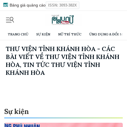
Bảng giá quảng cáo
ISSN: 3093-382X
TRANG CHỦ
SỰ KIỆN
NỮ TRÍ THỨC
ỨNG DỤNG & ĐỔI MỚI
THƯ VIỆN TỈNH KHÁNH HÒA - CÁC
BÀI VIẾT VỀ THƯ VIỆN TỈNH KHÁNH
HÒA, TIN TỨC THƯ VIỆN TỈNH
KHÁNH HÒA
Sự kiện