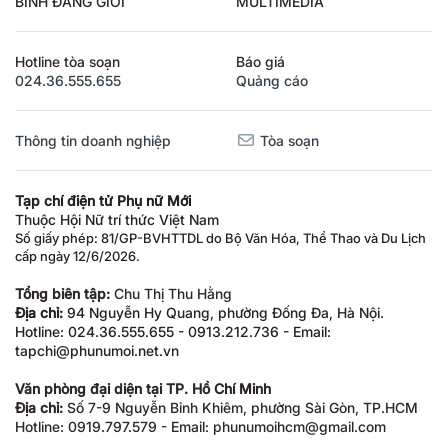
BÌNH ĐẲNG GIỚI
MULTIMEDIA
Hotline tòa soạn
Báo giá
024.36.555.655
Quảng cáo
Thông tin doanh nghiệp
Tòa soạn
Tạp chí điện tử Phụ nữ Mới
Thuộc Hội Nữ trí thức Việt Nam
Số giấy phép: 81/GP-BVHTTDL do Bộ Văn Hóa, Thể Thao và Du Lịch
cấp ngày 12/6/2026.
Tổng biên tập:
Chu Thị Thu Hằng
Địa chỉ:
94 Nguyễn Hy Quang, phường Đống Đa, Hà Nội.
Hotline: 024.36.555.655 - 0913.212.736 - Email:
tapchi@phunumoi.net.vn
Văn phòng đại diện tại TP. Hồ Chí Minh
Địa chỉ:
Số 7-9 Nguyễn Bỉnh Khiêm, phường Sài Gòn, TP.HCM
Hotline: 0919.797.579 - Email: phunumoihcm@gmail.com