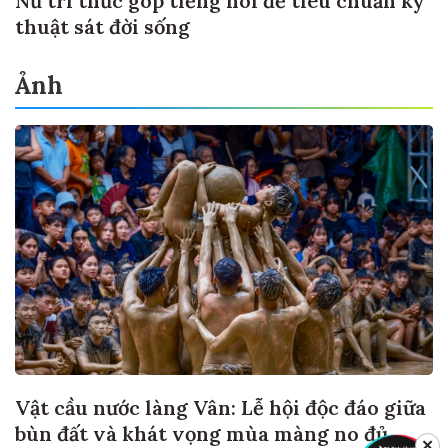
Nữ trí thức góp tiếng nói để tiêu chuẩn kỹ
thuật sát đời sống
Ảnh
Vật cầu nước làng Vân: Lễ hội độc đáo giữa
bùn đất và khát vọng mùa màng no đủ
✕