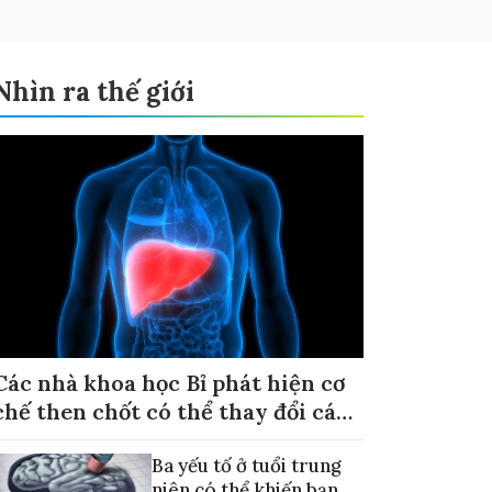
Nhìn ra thế giới
Các nhà khoa học Bỉ phát hiện cơ
chế then chốt có thể thay đổi cách
điều trị ung thư di căn gan
Ba yếu tố ở tuổi trung
niên có thể khiến bạn