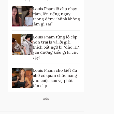
Louis Phạm lộ clip nhạy
cảm, lên tiếng ngay
trong đêm: “Mình không
làm gì sai”
Louis Phạm từng lộ clip
hôn trai lạ và lời giải
thích bất ngờ bị "đào lại",
yêu đương kiểu gì kì cục
vậy!
Louis Phạm cho biết đã
nhờ cơ quan chức năng
vào cuộc sau vụ phát
tán clip
ads