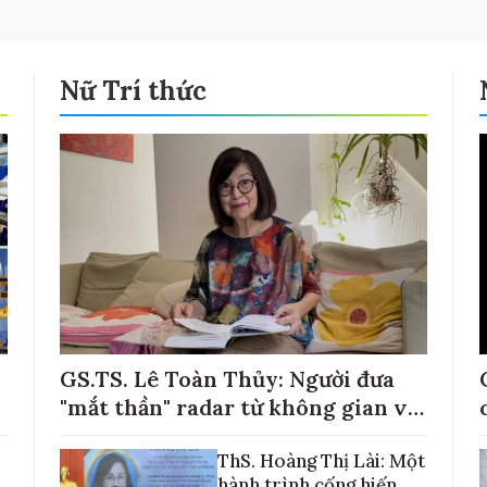
Nữ Trí thức
GS.TS. Lê Toàn Thủy: Người đưa
"mắt thần" radar từ không gian về
với những cánh đồng lúa Việt Nam
ThS. Hoàng Thị Lài: Một
hành trình cống hiến,