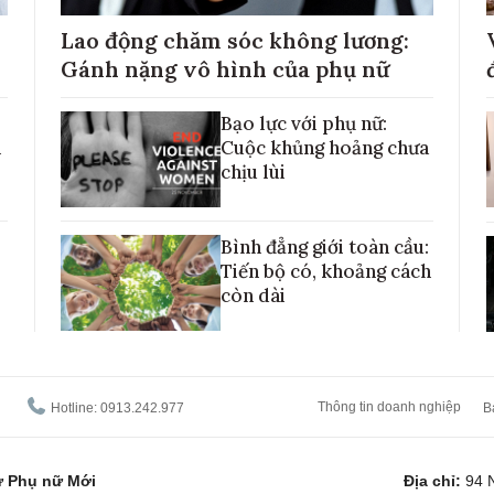
Lao động chăm sóc không lương:
Gánh nặng vô hình của phụ nữ
Bạo lực với phụ nữ:
h
Cuộc khủng hoảng chưa
chịu lùi
Bình đẳng giới toàn cầu:
Tiến bộ có, khoảng cách
còn dài
Thông tin doanh nghiệp
Hotline: 0913.242.977
B
tử Phụ nữ Mới
Địa chỉ:
94 