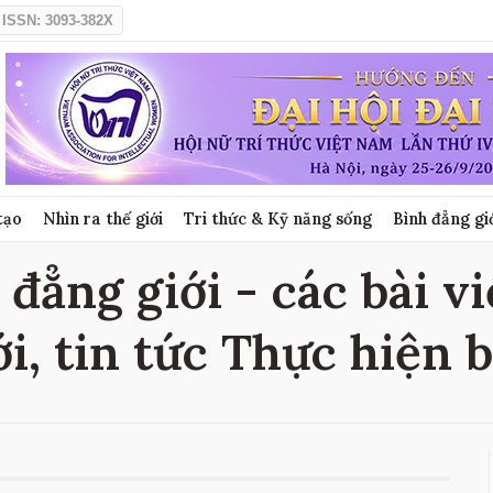
ISSN: 3093-382X
tạo
Nhìn ra thế giới
Tri thức & Kỹ năng sống
Bình đẳng gi
đẳng giới - các bài v
i, tin tức Thực hiện 