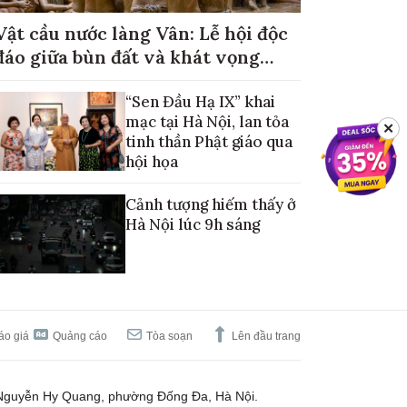
Vật cầu nước làng Vân: Lễ hội độc
đáo giữa bùn đất và khát vọng
mùa màng no đủ
“Sen Đầu Hạ IX” khai
mạc tại Hà Nội, lan tỏa
✕
tinh thần Phật giáo qua
hội họa
Cảnh tượng hiếm thấy ở
Hà Nội lúc 9h sáng
áo giá
Quảng cáo
Tòa soạn
Lên đầu trang
Nguyễn Hy Quang, phường Đống Đa, Hà Nội.