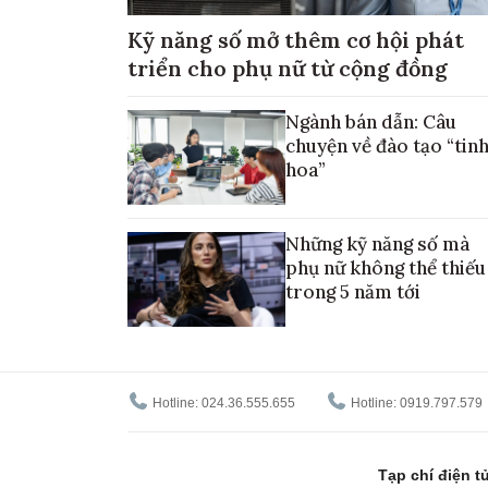
Kỹ năng số mở thêm cơ hội phát
triển cho phụ nữ từ cộng đồng
Ngành bán dẫn: Câu
chuyện về đào tạo “tin
hoa”
Những kỹ năng số mà
phụ nữ không thể thiếu
trong 5 năm tới
Hotline: 024.36.555.655
Hotline: 0919.797.579
Tạp chí điện 