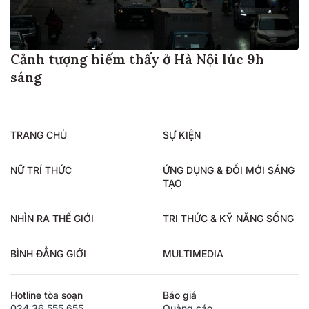
Cảnh tượng hiếm thấy ở Hà Nội lúc 9h
sáng
TRANG CHỦ
SỰ KIỆN
NỮ TRÍ THỨC
ỨNG DỤNG & ĐỔI MỚI SÁNG
TẠO
NHÌN RA THẾ GIỚI
TRI THỨC & KỸ NĂNG SỐNG
BÌNH ĐẲNG GIỚI
MULTIMEDIA
Hotline tòa soạn
Báo giá
024.36.555.655
Quảng cáo