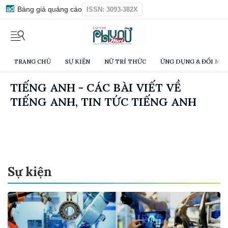
Bảng giá quảng cáo
ISSN: 3093-382X
TRANG CHỦ
SỰ KIỆN
NỮ TRÍ THỨC
ỨNG DỤNG & ĐỔI MỚI
TIẾNG ANH - CÁC BÀI VIẾT VỀ
TIẾNG ANH, TIN TỨC TIẾNG ANH
Sự kiện