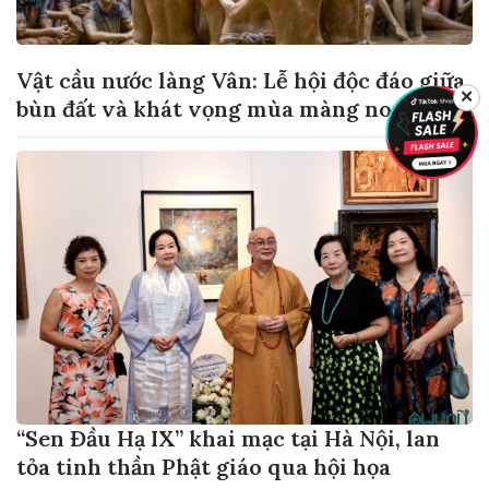
Vật cầu nước làng Vân: Lễ hội độc đáo giữa
✕
bùn đất và khát vọng mùa màng no đủ
“Sen Đầu Hạ IX” khai mạc tại Hà Nội, lan
tỏa tinh thần Phật giáo qua hội họa