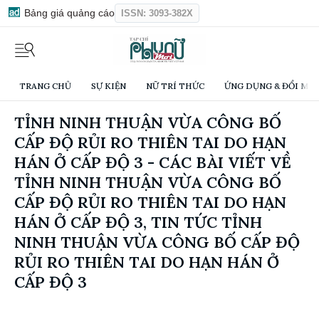
Bảng giá quảng cáo
ISSN: 3093-382X
TRANG CHỦ
SỰ KIỆN
NỮ TRÍ THỨC
ỨNG DỤNG & ĐỔI MỚI
TỈNH NINH THUẬN VỪA CÔNG BỐ
CẤP ĐỘ RỦI RO THIÊN TAI DO HẠN
HÁN Ở CẤP ĐỘ 3 - CÁC BÀI VIẾT VỀ
TỈNH NINH THUẬN VỪA CÔNG BỐ
CẤP ĐỘ RỦI RO THIÊN TAI DO HẠN
HÁN Ở CẤP ĐỘ 3, TIN TỨC TỈNH
NINH THUẬN VỪA CÔNG BỐ CẤP ĐỘ
RỦI RO THIÊN TAI DO HẠN HÁN Ở
CẤP ĐỘ 3