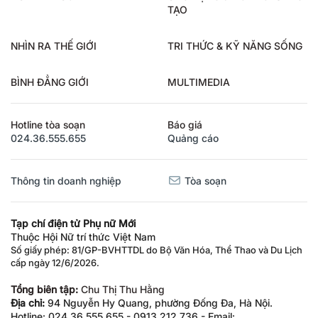
TẠO
NHÌN RA THẾ GIỚI
TRI THỨC & KỸ NĂNG SỐNG
BÌNH ĐẲNG GIỚI
MULTIMEDIA
Hotline tòa soạn
Báo giá
024.36.555.655
Quảng cáo
Thông tin doanh nghiệp
Tòa soạn
Tạp chí điện tử Phụ nữ Mới
Thuộc Hội Nữ trí thức Việt Nam
Số giấy phép: 81/GP-BVHTTDL do Bộ Văn Hóa, Thể Thao và Du Lịch
cấp ngày 12/6/2026.
Tổng biên tập:
Chu Thị Thu Hằng
Địa chỉ:
94 Nguyễn Hy Quang, phường Đống Đa, Hà Nội.
Hotline: 024.36.555.655 - 0913.212.736 - Email: