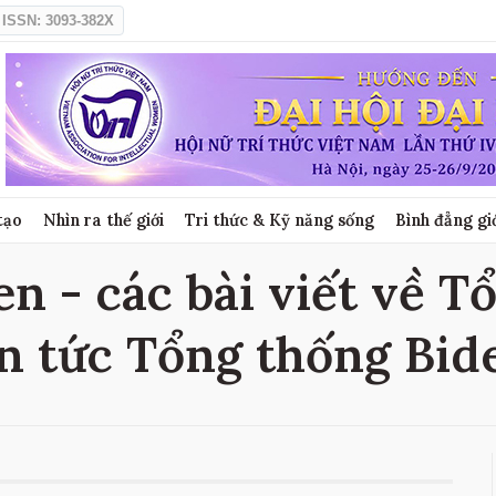
ISSN: 3093-382X
tạo
Nhìn ra thế giới
Tri thức & Kỹ năng sống
Bình đẳng gi
n - các bài viết về T
in tức Tổng thống Bid