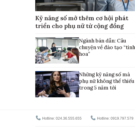
Kỹ năng số mở thêm cơ hội phát
triển cho phụ nữ từ cộng đồng
Ngành bán dẫn: Câu
chuyện về đào tạo “tin
hoa”
Những kỹ năng số mà
phụ nữ không thể thiếu
trong 5 năm tới
Hotline: 024.36.555.655
Hotline: 0919.797.579