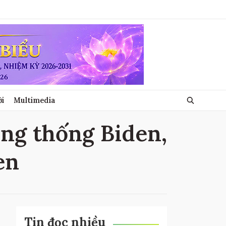
ới
Multimedia
ổng thống Biden,
en
Tin đọc nhiều