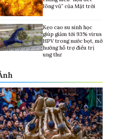
lông vũ” của Mặt trời
Kẹo cao su sinh học
giúp giảm tới 93% virus
HPV trong nước bọt, mở
hướng hỗ trợ điều trị
ung thư
Ảnh