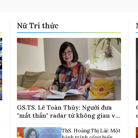
Nữ Trí thức
GS.TS. Lê Toàn Thủy: Người đưa
"mắt thần" radar từ không gian về
với những cánh đồng lúa Việt Nam
ThS. Hoàng Thị Lài: Một
hành trình cống hiến,