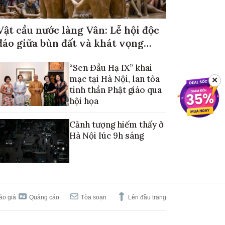
Vật cầu nước làng Vân: Lễ hội độc
đáo giữa bùn đất và khát vọng
mùa màng no đủ
“Sen Đầu Hạ IX” khai
mạc tại Hà Nội, lan tỏa
✕
tinh thần Phật giáo qua
hội họa
Cảnh tượng hiếm thấy ở
Hà Nội lúc 9h sáng
áo giá
Quảng cáo
Tòa soạn
Lên đầu trang