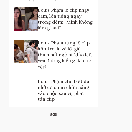
Louis Phạm lộ clip nhạy
cảm, lên tiếng ngay
trong đêm: “Mình không
làm gì sai”
Louis Phạm từng lộ clip
hôn trai lạ và lời giải
thích bất ngờ bị "đào lại",
yêu đương kiểu gì kì cục
vậy!
Louis Phạm cho biết đã
nhờ cơ quan chức năng
vào cuộc sau vụ phát
tán clip
ads