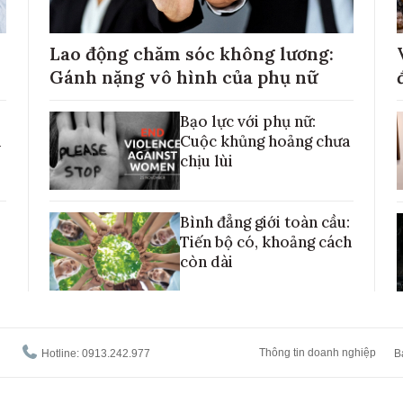
Lao động chăm sóc không lương:
Gánh nặng vô hình của phụ nữ
Bạo lực với phụ nữ:
h
Cuộc khủng hoảng chưa
chịu lùi
Bình đẳng giới toàn cầu:
Tiến bộ có, khoảng cách
còn dài
Thông tin doanh nghiệp
Hotline: 0913.242.977
B