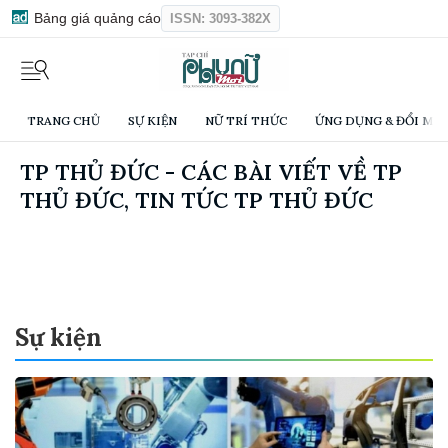
Bảng giá quảng cáo
ISSN: 3093-382X
TRANG CHỦ
SỰ KIỆN
NỮ TRÍ THỨC
ỨNG DỤNG & ĐỔI MỚI
TP THỦ ĐỨC - CÁC BÀI VIẾT VỀ TP
THỦ ĐỨC, TIN TỨC TP THỦ ĐỨC
Sự kiện