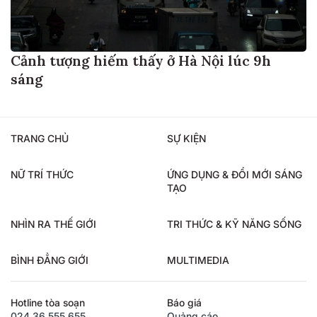
Cảnh tượng hiếm thấy ở Hà Nội lúc 9h
sáng
TRANG CHỦ
SỰ KIỆN
NỮ TRÍ THỨC
ỨNG DỤNG & ĐỔI MỚI SÁNG
TẠO
NHÌN RA THẾ GIỚI
TRI THỨC & KỸ NĂNG SỐNG
BÌNH ĐẲNG GIỚI
MULTIMEDIA
Hotline tòa soạn
Báo giá
024.36.555.655
Quảng cáo