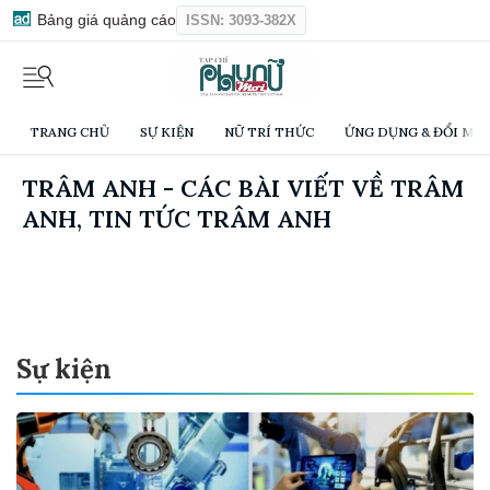
Bảng giá quảng cáo
ISSN: 3093-382X
TRANG CHỦ
SỰ KIỆN
NỮ TRÍ THỨC
ỨNG DỤNG & ĐỔI MỚI
TRÂM ANH - CÁC BÀI VIẾT VỀ TRÂM
ANH, TIN TỨC TRÂM ANH
Sự kiện