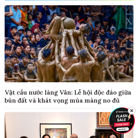
Vật cầu nước làng Vân: Lễ hội độc đáo giữa
bùn đất và khát vọng mùa màng no đủ
✕