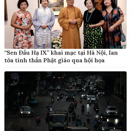
“Sen Đầu Hạ IX” khai mạc tại Hà Nội, lan
tỏa tinh thần Phật giáo qua hội họa