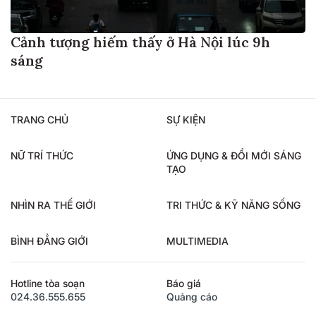
Cảnh tượng hiếm thấy ở Hà Nội lúc 9h
sáng
TRANG CHỦ
SỰ KIỆN
NỮ TRÍ THỨC
ỨNG DỤNG & ĐỔI MỚI SÁNG
TẠO
NHÌN RA THẾ GIỚI
TRI THỨC & KỸ NĂNG SỐNG
BÌNH ĐẲNG GIỚI
MULTIMEDIA
Hotline tòa soạn
Báo giá
024.36.555.655
Quảng cáo