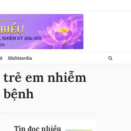
ới
Multimedia
ề trẻ em nhiễm
m bệnh
Tin đọc nhiều