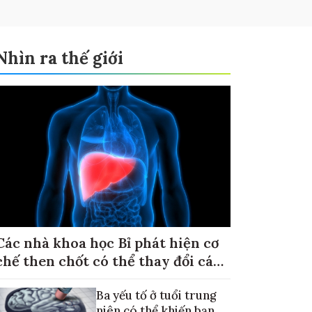
Nhìn ra thế giới
Các nhà khoa học Bỉ phát hiện cơ
chế then chốt có thể thay đổi cách
điều trị ung thư di căn gan
Ba yếu tố ở tuổi trung
niên có thể khiến bạn