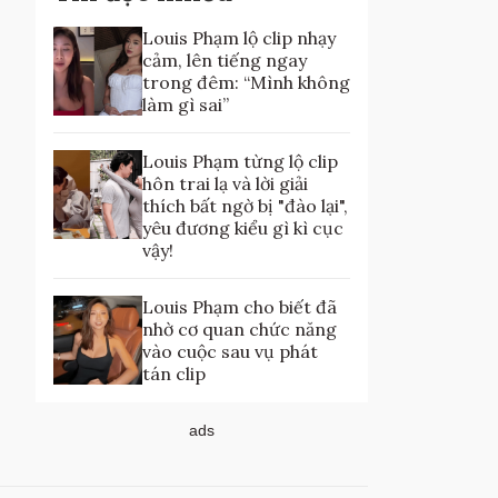
Louis Phạm lộ clip nhạy
cảm, lên tiếng ngay
trong đêm: “Mình không
làm gì sai”
Louis Phạm từng lộ clip
hôn trai lạ và lời giải
thích bất ngờ bị "đào lại",
yêu đương kiểu gì kì cục
vậy!
Louis Phạm cho biết đã
nhờ cơ quan chức năng
vào cuộc sau vụ phát
tán clip
ads