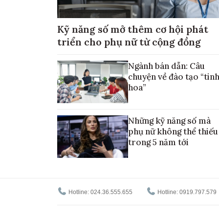
Kỹ năng số mở thêm cơ hội phát
triển cho phụ nữ từ cộng đồng
Ngành bán dẫn: Câu
chuyện về đào tạo “tin
hoa”
Những kỹ năng số mà
phụ nữ không thể thiếu
trong 5 năm tới
Hotline: 024.36.555.655
Hotline: 0919.797.579