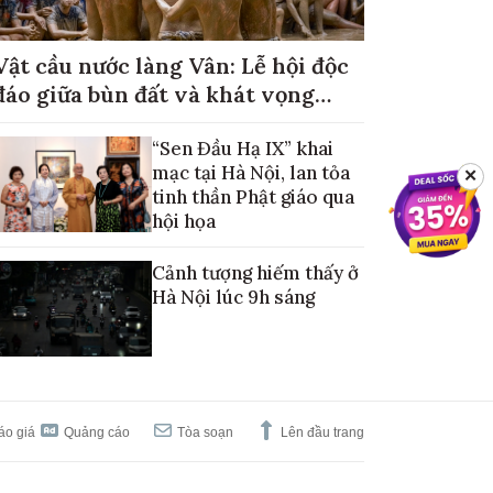
Vật cầu nước làng Vân: Lễ hội độc
đáo giữa bùn đất và khát vọng
mùa màng no đủ
“Sen Đầu Hạ IX” khai
mạc tại Hà Nội, lan tỏa
✕
tinh thần Phật giáo qua
hội họa
Cảnh tượng hiếm thấy ở
Hà Nội lúc 9h sáng
áo giá
Quảng cáo
Tòa soạn
Lên đầu trang