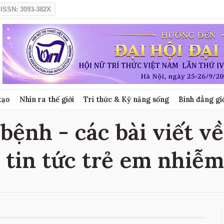
ISSN: 3093-382X
tạo
Nhìn ra thế giới
Tri thức & Kỹ năng sống
Bình đẳng gi
bệnh - các bài viết v
 tin tức trẻ em nhiễ