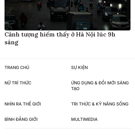
Cảnh tượng hiếm thấy ở Hà Nội lúc 9h
sáng
TRANG CHỦ
SỰ KIỆN
NỮ TRÍ THỨC
ỨNG DỤNG & ĐỔI MỚI SÁNG
TẠO
NHÌN RA THẾ GIỚI
TRI THỨC & KỸ NĂNG SỐNG
BÌNH ĐẲNG GIỚI
MULTIMEDIA