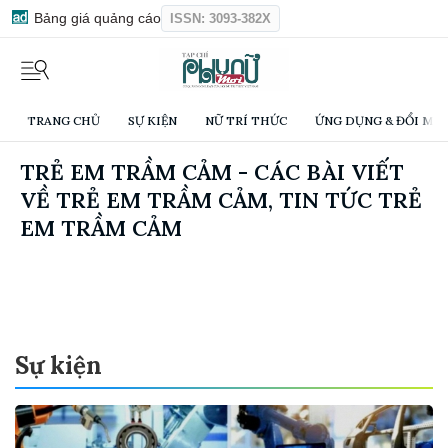
Bảng giá quảng cáo
ISSN: 3093-382X
TRANG CHỦ
SỰ KIỆN
NỮ TRÍ THỨC
ỨNG DỤNG & ĐỔI MỚI
TRẺ EM TRẦM CẢM - CÁC BÀI VIẾT
VỀ TRẺ EM TRẦM CẢM, TIN TỨC TRẺ
EM TRẦM CẢM
Sự kiện