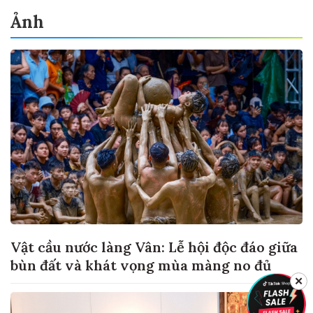
Ảnh
Vật cầu nước làng Vân: Lễ hội độc đáo giữa
bùn đất và khát vọng mùa màng no đủ
✕