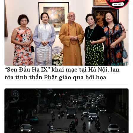
“Sen Đầu Hạ IX” khai mạc tại Hà Nội, lan
tỏa tinh thần Phật giáo qua hội họa