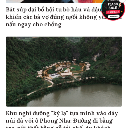
Bát súp đại bổ hội tụ bò hàu và đậu bắp
khiến các bà vợ đứng ngồi không yên phải
nấu ngay cho chồng
Khu nghỉ dưỡng "kỳ lạ" tựa mình vào dãy
núi đá vôi ở Phong Nha: Đường đi bằng
tre, nội thất bằng gỗ tái chế, du khách