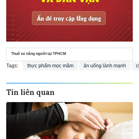
Thuê xe nâng người tại TPHCM
Tags:
thực phẩm mọc mầm
ăn uống lành mạnh
c
Tin liên quan