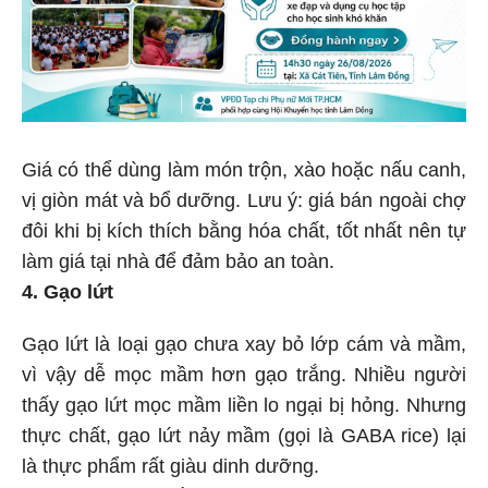
Giá có thể dùng làm món trộn, xào hoặc nấu canh,
vị giòn mát và bổ dưỡng. Lưu ý: giá bán ngoài chợ
đôi khi bị kích thích bằng hóa chất, tốt nhất nên tự
làm giá tại nhà để đảm bảo an toàn.
4. Gạo lứt
Gạo lứt là loại gạo chưa xay bỏ lớp cám và mầm,
vì vậy dễ mọc mầm hơn gạo trắng. Nhiều người
thấy gạo lứt mọc mầm liền lo ngại bị hỏng. Nhưng
thực chất, gạo lứt nảy mầm (gọi là GABA rice) lại
là thực phẩm rất giàu dinh dưỡng.