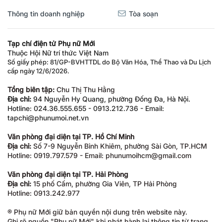
Thông tin doanh nghiệp
Tòa soạn
Tạp chí điện tử Phụ nữ Mới
Thuộc Hội Nữ trí thức Việt Nam
Số giấy phép: 81/GP-BVHTTDL do Bộ Văn Hóa, Thể Thao và Du Lịch
cấp ngày 12/6/2026.
Tổng biên tập:
Chu Thị Thu Hằng
Địa chỉ:
94 Nguyễn Hy Quang, phường Đống Đa, Hà Nội.
Hotline: 024.36.555.655 - 0913.212.736 - Email:
tapchi@phunumoi.net.vn
Văn phòng đại diện tại TP. Hồ Chí Minh
Địa chỉ:
Số 7-9 Nguyễn Bỉnh Khiêm, phường Sài Gòn, TP.HCM
Hotline: 0919.797.579 - Email: phunumoihcm@gmail.com
Văn phòng đại diện tại TP. Hải Phòng
Địa chỉ:
15 phố Cấm, phường Gia Viên, TP Hải Phòng
Hotline: 0913.242.977
® Phụ nữ Mới giữ bản quyền nội dung trên website này.
Ghi rõ nguồn "Phụ nữ Mới" khi phát hành lại thông tin từ trang