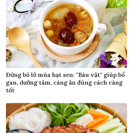
Đừng bỏ lỡ mùa hạt sen: "Báu vật" giúp bổ
gan, dưỡng tâm, càng ăn đúng cách càng
tốt