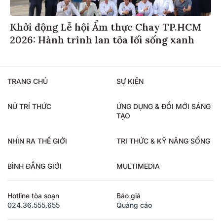
Khởi động Lễ hội Ẩm thực Chay TP.HCM
2026: Hành trình lan tỏa lối sống xanh
TRANG CHỦ
SỰ KIỆN
NỮ TRÍ THỨC
ỨNG DỤNG & ĐỔI MỚI SÁNG
TẠO
NHÌN RA THẾ GIỚI
TRI THỨC & KỸ NĂNG SỐNG
BÌNH ĐẲNG GIỚI
MULTIMEDIA
Hotline tòa soạn
Báo giá
024.36.555.655
Quảng cáo