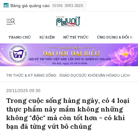
Bảng giá quảng cáo
ISSN: 3093-382X
TRANG CHỦ
SỰ KIỆN
NỮ TRÍ THỨC
ỨNG DỤNG & ĐỔI MỚI
/
TRI THỨC & KỸ NĂNG SỐNG
GIÁO DỤC
SỨC KHỎE
VĂN HÓA
DU LỊCH- Ẩ
20/11/2025 09:30
Trong cuộc sống hàng ngày, có 4 loại
thực phẩm nảy mầm không những
không "độc" mà còn tốt hơn - có khi
bạn đã từng vứt bỏ chúng