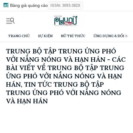
Bảng giá quảng cáo
ISSN: 3093-382X
TRANG CHỦ
SỰ KIỆN
NỮ TRÍ THỨC
ỨNG DỤNG & ĐỔI MỚI
TRUNG BỘ TẬP TRUNG ỨNG PHÓ
VỚI NẮNG NÓNG VÀ HẠN HÁN - CÁC
BÀI VIẾT VỀ TRUNG BỘ TẬP TRUNG
ỨNG PHÓ VỚI NẮNG NÓNG VÀ HẠN
HÁN, TIN TỨC TRUNG BỘ TẬP
TRUNG ỨNG PHÓ VỚI NẮNG NÓNG
VÀ HẠN HÁN