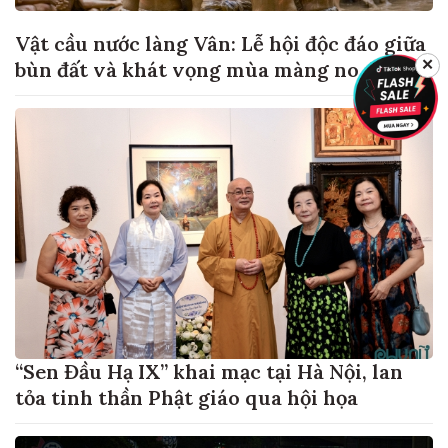
Vật cầu nước làng Vân: Lễ hội độc đáo giữa
✕
bùn đất và khát vọng mùa màng no đủ
“Sen Đầu Hạ IX” khai mạc tại Hà Nội, lan
tỏa tinh thần Phật giáo qua hội họa