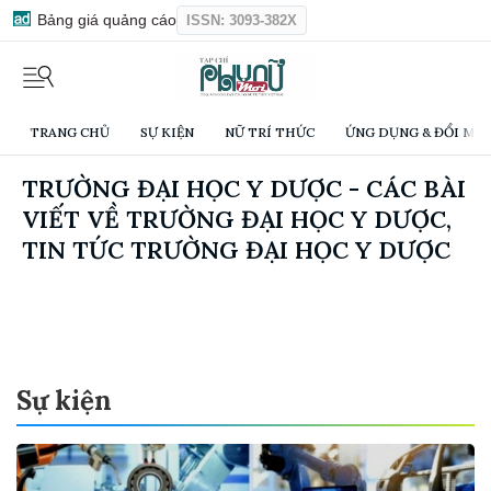
Bảng giá quảng cáo
ISSN: 3093-382X
TRANG CHỦ
SỰ KIỆN
NỮ TRÍ THỨC
ỨNG DỤNG & ĐỔI MỚI
TRƯỜNG ĐẠI HỌC Y DƯỢC - CÁC BÀI
VIẾT VỀ TRƯỜNG ĐẠI HỌC Y DƯỢC,
TIN TỨC TRƯỜNG ĐẠI HỌC Y DƯỢC
Sự kiện