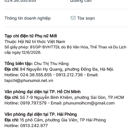
024.36.555.655
Quảng cáo
Thông tin doanh nghiệp
Tòa soạn
Tạp chí điện tử Phụ nữ Mới
Thuộc Hội Nữ trí thức Việt Nam
Số giấy phép: 81/GP-BVHTTDL do Bộ Văn Hóa, Thể Thao và Du Lịch
cấp ngày 12/6/2026.
Tổng biên tập:
Chu Thị Thu Hằng
Địa chỉ:
94 Nguyễn Hy Quang, phường Đống Đa, Hà Nội.
Hotline: 024.36.555.655 - 0913.212.736 - Email:
tapchi@phunumoi.net.vn
Văn phòng đại diện tại TP. Hồ Chí Minh
Địa chỉ:
Số 7-9 Nguyễn Bỉnh Khiêm, phường Sài Gòn, TP.HCM
Hotline: 0919.797.579 - Email: phunumoihcm@gmail.com
Văn phòng đại diện tại TP. Hải Phòng
Địa chỉ:
15 phố Cấm, phường Gia Viên, TP Hải Phòng
Hotline: 0913.242.977