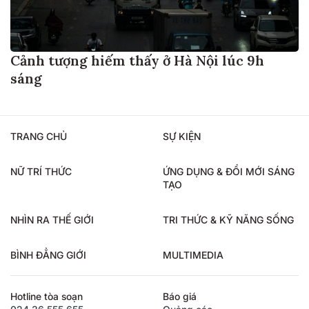
Cảnh tượng hiếm thấy ở Hà Nội lúc 9h
sáng
TRANG CHỦ
SỰ KIỆN
NỮ TRÍ THỨC
ỨNG DỤNG & ĐỔI MỚI SÁNG
TẠO
NHÌN RA THẾ GIỚI
TRI THỨC & KỸ NĂNG SỐNG
BÌNH ĐẲNG GIỚI
MULTIMEDIA
Hotline tòa soạn
Báo giá