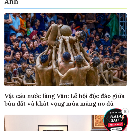
Ảnh
Vật cầu nước làng Vân: Lễ hội độc đáo giữa
bùn đất và khát vọng mùa màng no đủ
✕