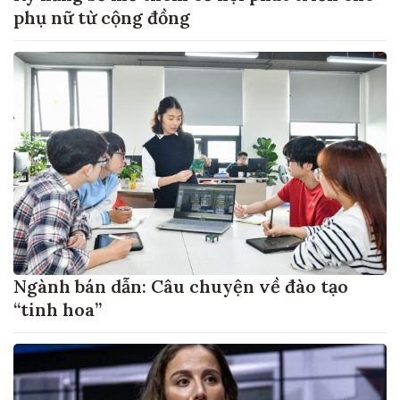
phụ nữ từ cộng đồng
Ngành bán dẫn: Câu chuyện về đào tạo
“tinh hoa”