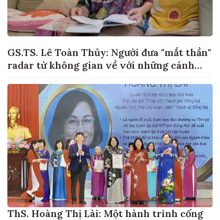
GS.TS. Lê Toàn Thủy: Người đưa "mắt thần"
radar từ không gian về với những cánh
đồng lúa Việt Nam
ThS. Hoàng Thị Lài: Một hành trình cống