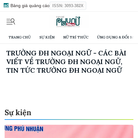
Bảng giá quảng cáo
ISSN: 3093-382X
TRANG CHỦ
SỰ KIỆN
NỮ TRÍ THỨC
ỨNG DỤNG & ĐỔI MỚI
TRƯỜNG ĐH NGOẠI NGỮ - CÁC BÀI
VIẾT VỀ TRƯỜNG ĐH NGOẠI NGỮ,
TIN TỨC TRƯỜNG ĐH NGOẠI NGỮ
Sự kiện