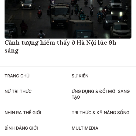
Cảnh tượng hiếm thấy ở Hà Nội lúc 9h
sáng
TRANG CHỦ
SỰ KIỆN
NỮ TRÍ THỨC
ỨNG DỤNG & ĐỔI MỚI SÁNG
TẠO
NHÌN RA THẾ GIỚI
TRI THỨC & KỸ NĂNG SỐNG
BÌNH ĐẲNG GIỚI
MULTIMEDIA