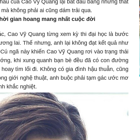
hấu của Cao Vỹ Quang lại bắt đầu bằng những thất
 mà không phải ai cũng dám trải qua.
thời gian hoang mang nhất cuộc đời
ác, Cao Vỹ Quang từng xem kỳ thi đại học là bước
ương lai. Thế nhưng, anh lại không đạt kết quả như
 Cú ngã này khiến Cao Vỹ Quang rơi vào trạng thái
ng, khi xung quanh bạn bè đều đã có con đường
y hoay tìm lối đi. Không có gia đình hậu thuẫn, cũng
ong giới nghệ thuật, anh buộc phải tạm gác ước mơ
nh khắc nghiệt.