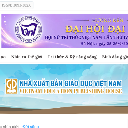
ISSN: 3093-382X
tạo
Nhìn ra thế giới
Tri thức & Kỹ năng sống
Bình đẳng gi
 nhìn giới
Đời sống