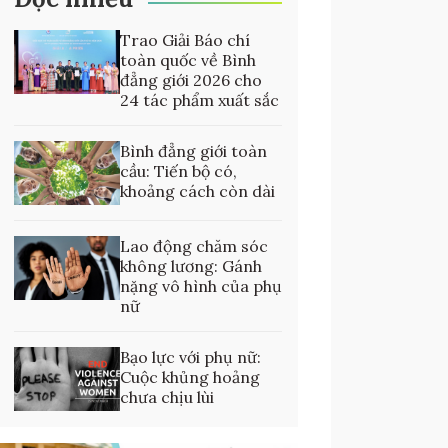
Trao Giải Báo chí
toàn quốc về Bình
đẳng giới 2026 cho
24 tác phẩm xuất sắc
Bình đẳng giới toàn
cầu: Tiến bộ có,
khoảng cách còn dài
Lao động chăm sóc
không lương: Gánh
nặng vô hình của phụ
nữ
Bạo lực với phụ nữ:
Cuộc khủng hoảng
chưa chịu lùi