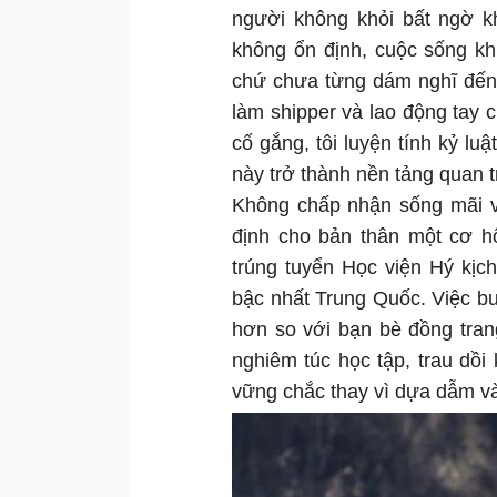
người không khỏi bất ngờ kh
không ổn định, cuộc sống k
chứ chưa từng dám nghĩ đến 
làm shipper và lao động tay 
cố gắng, tôi luyện tính kỷ lu
này trở thành nền tảng quan t
Không chấp nhận sống mãi v
định cho bản thân một cơ hộ
trúng tuyển Học viện Hý kịc
bậc nhất Trung Quốc. Việc bư
hơn so với bạn bè đồng tra
nghiêm túc học tập, trau dồ
vững chắc thay vì dựa dẫm và