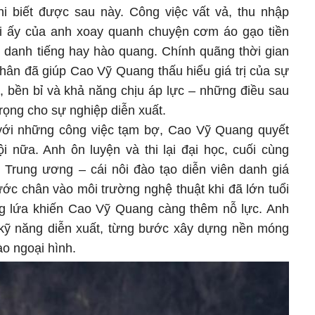
i biết được sau này. Công việc vất vả, thu nhập
hi ấy của anh xoay quanh chuyện cơm áo gạo tiền
danh tiếng hay hào quang. Chính quãng thời gian
chân đã giúp Cao Vỹ Quang thấu hiểu giá trị của sự
ật, bền bỉ và khả năng chịu áp lực – những điều sau
rọng cho sự nghiệp diễn xuất.
ới những công việc tạm bợ, Cao Vỹ Quang quyết
i nữa. Anh ôn luyện và thi lại đại học, cuối cùng
h Trung ương – cái nôi đào tạo diễn viên danh giá
ớc chân vào môi trường nghệ thuật khi đã lớn tuổi
ng lứa khiến Cao Vỹ Quang càng thêm nỗ lực. Anh
i kỹ năng diễn xuất, từng bước xây dựng nền móng
o ngoại hình.