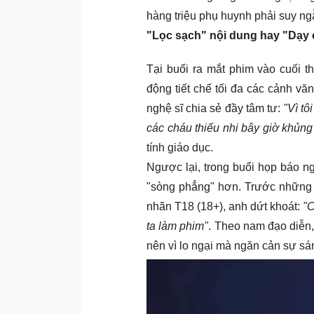
hàng triệu phụ huynh phải suy n
"Lọc sạch" nội dung hay "Dạy 
Tại buổi ra mắt phim vào cuối 
động tiết chế tối đa các cảnh vă
nghệ sĩ chia sẻ đầy tâm tư:
"Vì tô
các cháu thiếu nhi bây giờ khủng
tính giáo dục.
Ngược lại, trong buổi họp báo n
"sòng phẳng" hơn. Trước những c
nhãn T18 (18+), anh dứt khoát:
"C
ta làm phim"
. Theo nam đạo diễn,
nên vì lo ngại mà ngăn cản sự sán