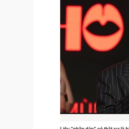
Liệu "nhãn dán" có thật sự là 