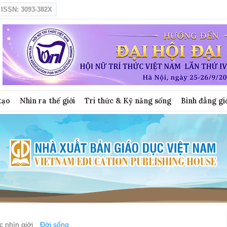
ISSN: 3093-382X
tạo
Nhìn ra thế giới
Tri thức & Kỹ năng sống
Bình đẳng gi
 nhìn giới
Đời sống