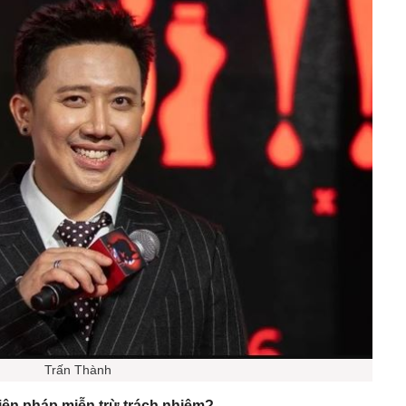
Trấn Thành
biện pháp miễn trừ trách nhiệm?