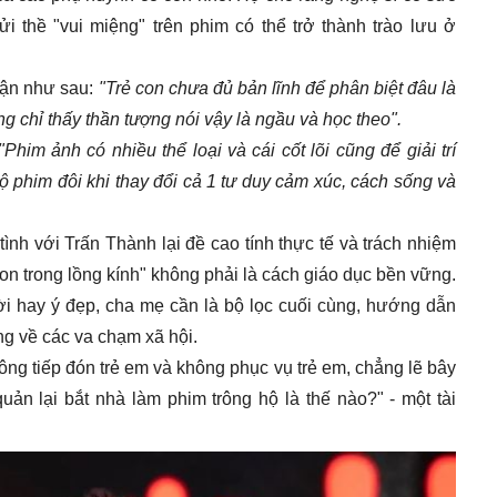
 thề "vui miệng" trên phim có thể trở thành trào lưu ở
uận như sau:
"Trẻ con chưa đủ bản lĩnh để phân biệt đâu là
ng chỉ thấy thần tượng nói vậy là ngầu và học theo".
"
Phim ảnh có nhiều thể loại và cái cốt lõi cũng để giải trí
ộ phim đôi khi thay đổi cả 1 tư duy cảm xúc, cách sống và
ình với Trấn Thành lại đề cao tính thực tế và trách nhiệm
on trong lồng kính" không phải là cách giáo dục bền vững.
 lời hay ý đẹp, cha mẹ cần là bộ lọc cuối cùng, hướng dẫn
ng về các va chạm xã hội.
ông tiếp đón trẻ em và không phục vụ trẻ em, chẳng lẽ bây
uản lại bắt nhà làm phim trông hộ là thế nào?" - một tài