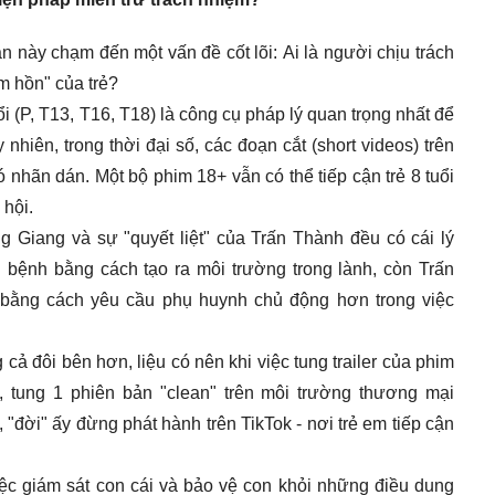
n này chạm đến một vấn đề cốt lõi: Ai là người chịu trách
m hồn" của trẻ?
i (P, T13, T16, T18) là công cụ pháp lý quan trọng nhất để
 nhiên, trong thời đại số, các đoạn cắt (short videos) trên
nhãn dán. Một bộ phim 18+ vẫn có thể tiếp cận trẻ 8 tuổi
 hội.
g Giang và sự "quyết liệt" của Trấn Thành đều có cái lý
 bệnh bằng cách tạo ra môi trường trong lành, còn Trấn
bằng cách yêu cầu phụ huynh chủ động hơn trong việc
 cả đôi bên hơn, liệu có nên khi việc tung trailer của phim
 tung 1 phiên bản "clean" trên môi trường thương mại
đời" ấy đừng phát hành trên TikTok - nơi trẻ em tiếp cận
iệc giám sát con cái và bảo vệ con khỏi những điều dung