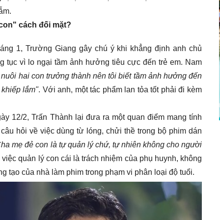
gẫm.
con" cách đối mặt?
tháng 1, Trường Giang gây chú ý khi khẳng định anh chủ
ng tục vì lo ngại tầm ảnh hưởng tiêu cực đến trẻ em. Nam
i nuôi hai con trưởng thành nên tôi biết tầm ảnh hưởng đến
 khiếp lắm"
. Với anh, một tác phẩm lan tỏa tốt phải đi kèm
gày 12/2, Trấn Thành lại đưa ra một quan điểm mang tính
âu hỏi về việc dùng từ lóng, chửi thề trong bộ phim dán
ha mẹ đẻ con là tự quản lý chứ, tự nhiên không cho người
 việc quản lý con cái là trách nhiệm của phụ huynh, không
g tạo của nhà làm phim trong phạm vi phân loại độ tuổi.