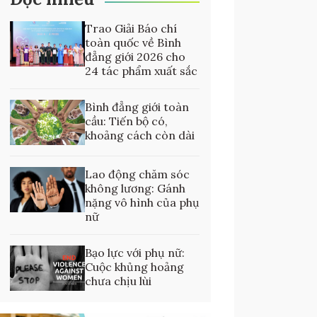
Trao Giải Báo chí
toàn quốc về Bình
đẳng giới 2026 cho
24 tác phẩm xuất sắc
Bình đẳng giới toàn
cầu: Tiến bộ có,
khoảng cách còn dài
Lao động chăm sóc
không lương: Gánh
nặng vô hình của phụ
nữ
Bạo lực với phụ nữ:
Cuộc khủng hoảng
chưa chịu lùi