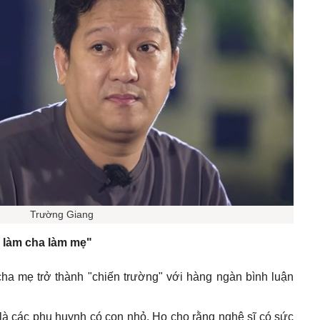
Trường Giang
c làm cha làm mẹ"
cha mẹ trở thành "chiến trường" với hàng ngàn bình luận
à các phụ huynh có con nhỏ. Họ cho rằng nghệ sĩ có sức