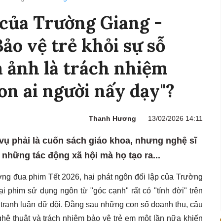
của Trường Giang -
ảo vệ trẻ khỏi sự sỗ
 ảnh là trách nhiệm
on ai người nấy dạy"?
Thanh Hương
13/02/2026 14:11
vụ phải là cuốn sách giáo khoa, nhưng nghệ sĩ
những tác động xã hội mà họ tạo ra...
ng đua phim Tết 2026, hai phát ngôn đối lập của Trường
i phim sử dụng ngôn từ "góc cạnh" rất có "tính đời" trên
 tranh luận dữ dội. Đằng sau những con số doanh thu, câu
ghệ thuật và trách nhiệm bảo vệ trẻ em một lần nữa khiến