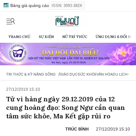
Bảng giá quảng cáo
ISSN: 3093-382X
TRANG CHỦ
SỰ KIỆN
NỮ TRÍ THỨC
ỨNG DỤNG & ĐỔI MỚI
/
TRI THỨC & KỸ NĂNG SỐNG
GIÁO DỤC
SỨC KHỎE
VĂN HÓA
DU LỊCH- Ẩ
27/12/2019 15:10
Tử vi hàng ngày 29.12.2019 của 12
cung hoàng đạo: Song Ngư cần quan
tâm sức khỏe, Ma Kết gặp rủi ro
TRÚC BÌNH
27/12/2019 15:10