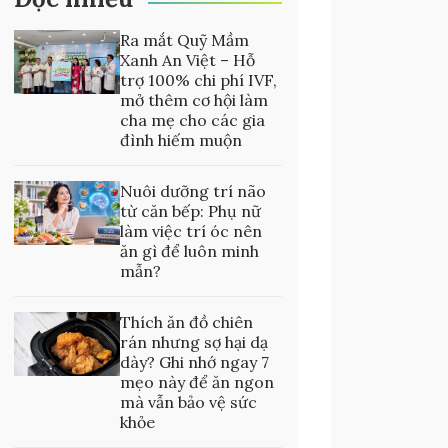
Ra mắt Quỹ Mầm
Xanh An Việt – Hỗ
trợ 100% chi phí IVF,
mở thêm cơ hội làm
cha mẹ cho các gia
đình hiếm muộn
Nuôi dưỡng trí não
từ căn bếp: Phụ nữ
làm việc trí óc nên
ăn gì để luôn minh
mẫn?
Thích ăn đồ chiên
rán nhưng sợ hại dạ
dày? Ghi nhớ ngay 7
mẹo này để ăn ngon
mà vẫn bảo vệ sức
khỏe