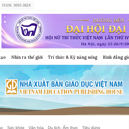
ISSN: 3093-382X
tạo
Nhìn ra thế giới
Tri thức & Kỹ năng sống
Bình đẳng gi
ục
Sức khỏe
Văn hóa
Du lịch- Ẩm thực
Tiêu dùng