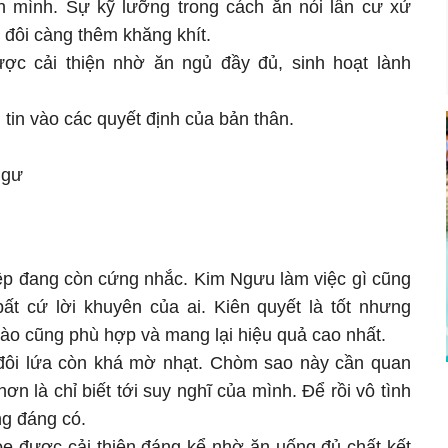
 mình. Sự kỹ lưỡng trong cách ăn nói lẫn cư xử
 đôi càng thêm khăng khít.
c cải thiện nhờ ăn ngủ đầy đủ, sinh hoạt lành
tin vào các quyết định của bản thân.
Ngư
iệp đang còn cứng nhắc. Kim Ngưu làm việc gì cũng
t cứ lời khuyên của ai. Kiên quyết là tốt nhưng
nào cũng phù hợp và mang lại hiệu quả cao nhất.
đôi lứa còn khá mờ nhạt. Chòm sao này cần quan
ơn là chỉ biết tới suy nghĩ của mình. Để rồi vô tình
ng đáng có.
ỏe được cải thiện đáng kể nhờ ăn uống đủ chất kết