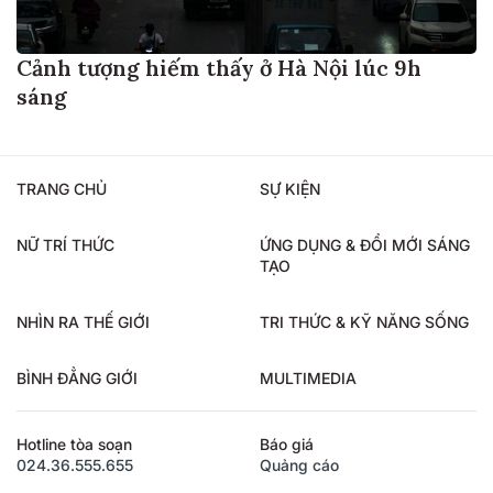
Cảnh tượng hiếm thấy ở Hà Nội lúc 9h
sáng
TRANG CHỦ
SỰ KIỆN
NỮ TRÍ THỨC
ỨNG DỤNG & ĐỔI MỚI SÁNG
TẠO
NHÌN RA THẾ GIỚI
TRI THỨC & KỸ NĂNG SỐNG
BÌNH ĐẲNG GIỚI
MULTIMEDIA
Hotline tòa soạn
Báo giá
024.36.555.655
Quảng cáo