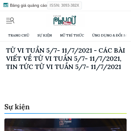
Bảng giá quảng cáo
ISSN: 3093-382X
TRANG CHỦ
SỰ KIỆN
NỮ TRÍ THỨC
ỨNG DỤNG & ĐỔI MỚI
TỬ VI TUẦN 5/7- 11/7/2021 - CÁC BÀI
VIẾT VỀ TỬ VI TUẦN 5/7- 11/7/2021,
TIN TỨC TỬ VI TUẦN 5/7- 11/7/2021
Sự kiện