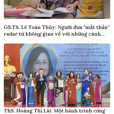
GS.TS. Lê Toàn Thủy: Người đưa "mắt thần"
radar từ không gian về với những cánh
đồng lúa Việt Nam
ThS. Hoàng Thị Lài: Một hành trình cống