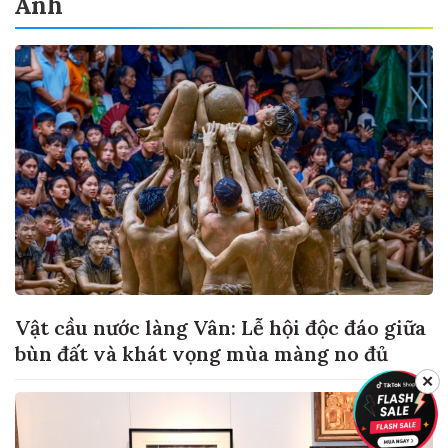
Ảnh
Vật cầu nước làng Vân: Lễ hội độc đáo giữa
bùn đất và khát vọng mùa màng no đủ
✕