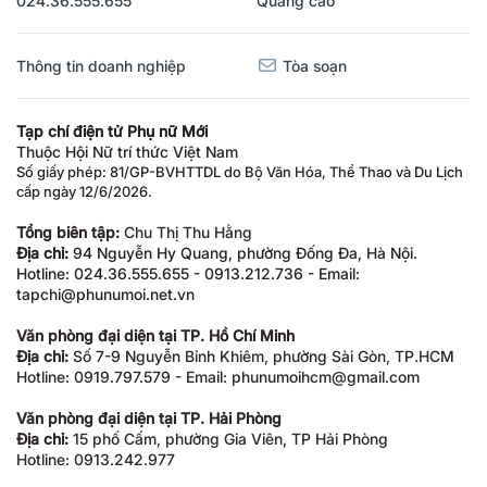
024.36.555.655
Quảng cáo
Thông tin doanh nghiệp
Tòa soạn
Tạp chí điện tử Phụ nữ Mới
Thuộc Hội Nữ trí thức Việt Nam
Số giấy phép: 81/GP-BVHTTDL do Bộ Văn Hóa, Thể Thao và Du Lịch
cấp ngày 12/6/2026.
Tổng biên tập:
Chu Thị Thu Hằng
Địa chỉ:
94 Nguyễn Hy Quang, phường Đống Đa, Hà Nội.
Hotline: 024.36.555.655 - 0913.212.736 - Email:
tapchi@phunumoi.net.vn
Văn phòng đại diện tại TP. Hồ Chí Minh
Địa chỉ:
Số 7-9 Nguyễn Bỉnh Khiêm, phường Sài Gòn, TP.HCM
Hotline: 0919.797.579 - Email: phunumoihcm@gmail.com
Văn phòng đại diện tại TP. Hải Phòng
Địa chỉ:
15 phố Cấm, phường Gia Viên, TP Hải Phòng
Hotline: 0913.242.977