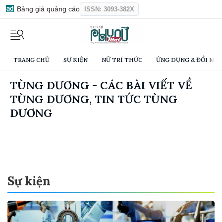
Bảng giá quảng cáo
ISSN: 3093-382X
TRANG CHỦ
SỰ KIỆN
NỮ TRÍ THỨC
ỨNG DỤNG & ĐỔI MỚI
TÙNG DƯƠNG - CÁC BÀI VIẾT VỀ
TÙNG DƯƠNG, TIN TỨC TÙNG
DƯƠNG
Sự kiện