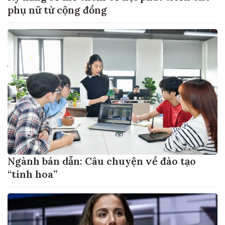
phụ nữ từ cộng đồng
Ngành bán dẫn: Câu chuyện về đào tạo
“tinh hoa”