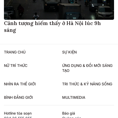
Cảnh tượng hiếm thấy ở Hà Nội lúc 9h
sáng
TRANG CHỦ
SỰ KIỆN
NỮ TRÍ THỨC
ỨNG DỤNG & ĐỔI MỚI SÁNG
TẠO
NHÌN RA THẾ GIỚI
TRI THỨC & KỸ NĂNG SỐNG
BÌNH ĐẲNG GIỚI
MULTIMEDIA
Hotline tòa soạn
Báo giá