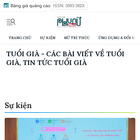
Bảng giá quảng cáo
ISSN: 3093-382X
TRANG CHỦ
SỰ KIỆN
NỮ TRÍ THỨC
ỨNG DỤNG & ĐỔI MỚI
TUỔI GIÀ - CÁC BÀI VIẾT VỀ TUỔI
GIÀ, TIN TỨC TUỔI GIÀ
Sự kiện