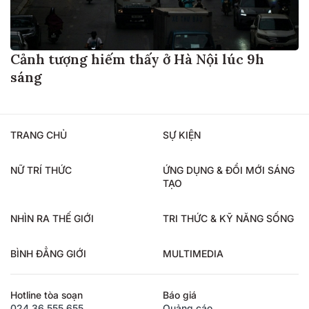
Cảnh tượng hiếm thấy ở Hà Nội lúc 9h
sáng
TRANG CHỦ
SỰ KIỆN
NỮ TRÍ THỨC
ỨNG DỤNG & ĐỔI MỚI SÁNG
TẠO
NHÌN RA THẾ GIỚI
TRI THỨC & KỸ NĂNG SỐNG
BÌNH ĐẲNG GIỚI
MULTIMEDIA
Hotline tòa soạn
Báo giá
024.36.555.655
Quảng cáo