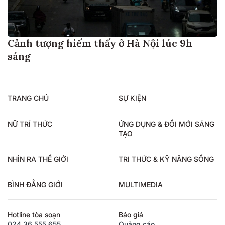
Cảnh tượng hiếm thấy ở Hà Nội lúc 9h
sáng
TRANG CHỦ
SỰ KIỆN
NỮ TRÍ THỨC
ỨNG DỤNG & ĐỔI MỚI SÁNG
TẠO
NHÌN RA THẾ GIỚI
TRI THỨC & KỸ NĂNG SỐNG
BÌNH ĐẲNG GIỚI
MULTIMEDIA
Hotline tòa soạn
Báo giá
024.36.555.655
Quảng cáo