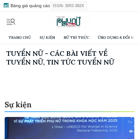
Bảng giá quảng cáo
ISSN: 3093-382X
TRANG CHỦ
SỰ KIỆN
NỮ TRÍ THỨC
ỨNG DỤNG & ĐỔI MỚI
TUYỂN NỮ - CÁC BÀI VIẾT VỀ
TUYỂN NỮ, TIN TỨC TUYỂN NỮ
Sự kiện