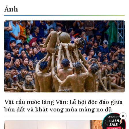
Ảnh
Vật cầu nước làng Vân: Lễ hội độc đáo giữa
bùn đất và khát vọng mùa màng no đủ
✕