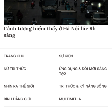
Cảnh tượng hiếm thấy ở Hà Nội lúc 9h
sáng
TRANG CHỦ
SỰ KIỆN
NỮ TRÍ THỨC
ỨNG DỤNG & ĐỔI MỚI SÁNG
TẠO
NHÌN RA THẾ GIỚI
TRI THỨC & KỸ NĂNG SỐNG
BÌNH ĐẲNG GIỚI
MULTIMEDIA