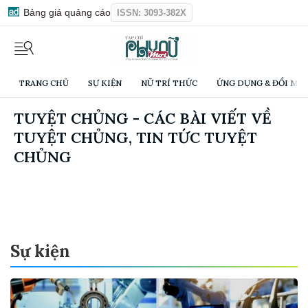
Bảng giá quảng cáo
ISSN: 3093-382X
TRANG CHỦ
SỰ KIỆN
NỮ TRÍ THỨC
ỨNG DỤNG & ĐỔI MỚI
TUYỆT CHỦNG - CÁC BÀI VIẾT VỀ
TUYỆT CHỦNG, TIN TỨC TUYỆT
CHỦNG
Sự kiện